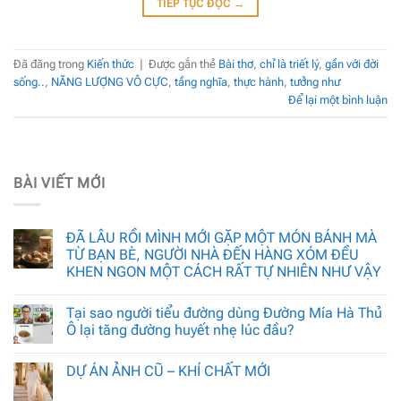
TIẾP TỤC ĐỌC
→
Đã đăng trong
Kiến thức
|
Được gắn thẻ
Bài thơ
,
chỉ là triết lý
,
gần với đời
sống..
,
NĂNG LƯỢNG VÔ CỰC
,
tầng nghĩa
,
thực hành
,
tưởng như
Để lại một bình luận
BÀI VIẾT MỚI
ĐÃ LÂU RỒI MÌNH MỚI GẶP MỘT MÓN BÁNH MÀ
TỪ BẠN BÈ, NGƯỜI NHÀ ĐẾN HÀNG XÓM ĐỀU
KHEN NGON MỘT CÁCH RẤT TỰ NHIÊN NHƯ VẬY
Tại sao người tiểu đường dùng Đường Mía Hà Thủ
Ô lại tăng đường huyết nhẹ lúc đầu?
DỰ ÁN ẢNH CŨ – KHÍ CHẤT MỚI