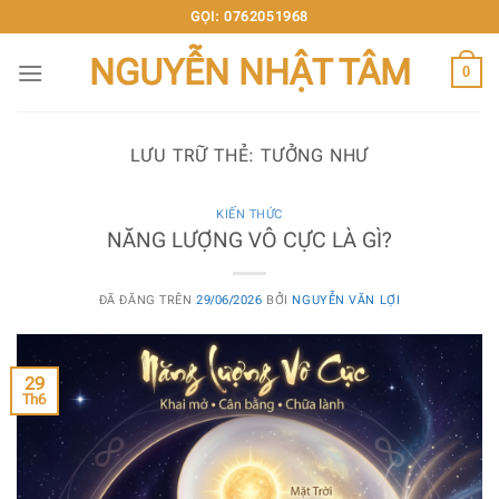
Chuyển
GỌI: 0762051968
đến
NGUYỄN NHẬT TÂM
nội
0
dung
LƯU TRỮ THẺ:
TƯỞNG NHƯ
KIẾN THỨC
NĂNG LƯỢNG VÔ CỰC LÀ GÌ?
ĐÃ ĐĂNG TRÊN
29/06/2026
BỞI
NGUYỄN VĂN LỢI
29
Th6