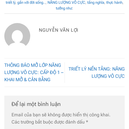
triết lý
,
gần với đời sống..
,
NĂNG LƯỢNG VÔ CỰC
,
tầng nghĩa
,
thực hành
,
tưởng như
.
NGUYỄN VĂN LỢI
THÔNG BÁO MỞ LỚP NĂNG
TRIẾT LÝ NỀN TẢNG: NĂNG
LƯỢNG VÔ CỰC: CẤP ĐỘ 1 –
LƯỢNG VÔ CỰC
KHAI MỞ & CÂN BẰNG
Để lại một bình luận
Email của bạn sẽ không được hiển thị công khai.
Các trường bắt buộc được đánh dấu
*