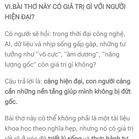
VI.BÀI THƠ NÀY CÓ GIÁ TRỊ GÌ VỚI NGƯỜI
HIỆN ĐẠI?
Có người sẽ hỏi: trong thời đại công nghệ,
AI, dữ liệu và nhịp sống gấp gáp, những tư
tưởng như “vô cực”, “âm dương”, “năng
lượng gốc” còn giá trị gì không?
Câu trả lời là:
càng hiện đại, con người càng
cần những nền tảng giúp mình không bị đứt
gốc.
Bài thơ này có thể không phải là một tài liệu
khoa học theo nghĩa hẹp, nhưng nó có giá trị
rất rõ ở góc độ
triết lý sống
và
thực hành tự