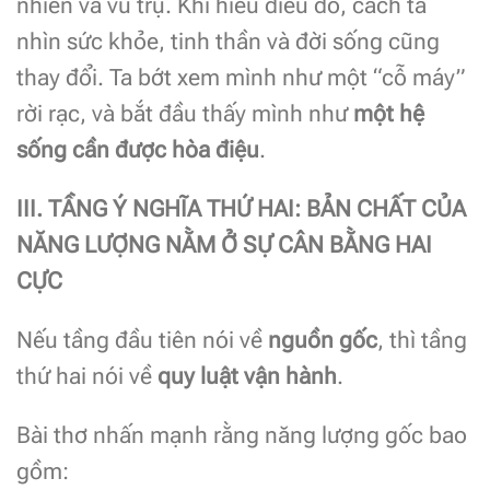
nhiên và vũ trụ. Khi hiểu điều đó, cách ta
nhìn sức khỏe, tinh thần và đời sống cũng
thay đổi. Ta bớt xem mình như một “cỗ máy”
rời rạc, và bắt đầu thấy mình như
một hệ
sống cần được hòa điệu
.
III. TẦNG Ý NGHĨA THỨ HAI: BẢN CHẤT CỦA
NĂNG LƯỢNG NẰM Ở SỰ CÂN BẰNG HAI
CỰC
Nếu tầng đầu tiên nói về
nguồn gốc
, thì tầng
thứ hai nói về
quy luật vận hành
.
Bài thơ nhấn mạnh rằng năng lượng gốc bao
gồm: