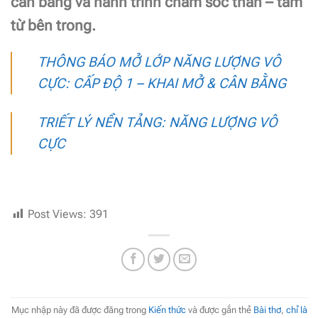
cân bằng và hành trình chăm sóc thân – tâm
từ bên trong.
THÔNG BÁO MỞ LỚP NĂNG LƯỢNG VÔ
CỰC: CẤP ĐỘ 1 – KHAI MỞ & CÂN BẰNG
TRIẾT LÝ NỀN TẢNG: NĂNG LƯỢNG VÔ
CỰC
Post Views:
391
Mục nhập này đã được đăng trong
Kiến thức
và được gắn thẻ
Bài thơ
,
chỉ là