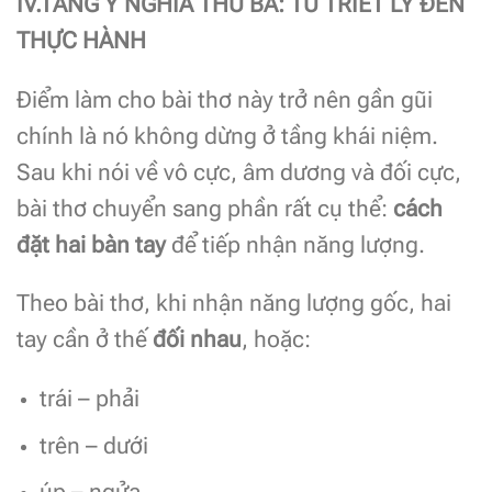
IV.TẦNG Ý NGHĨA THỨ BA: TỪ TRIẾT LÝ ĐẾN
THỰC HÀNH
Điểm làm cho bài thơ này trở nên gần gũi
chính là nó không dừng ở tầng khái niệm.
Sau khi nói về vô cực, âm dương và đối cực,
bài thơ chuyển sang phần rất cụ thể:
cách
đặt hai bàn tay
để tiếp nhận năng lượng.
Theo bài thơ, khi nhận năng lượng gốc, hai
tay cần ở thế
đối nhau
, hoặc:
trái – phải
trên – dưới