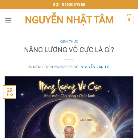
Chuyển
GỌI: 0762051968
đến
NGUYỄN NHẬT TÂM
nội
0
dung
KIẾN THỨC
NĂNG LƯỢNG VÔ CỰC LÀ GÌ?
ĐÃ ĐĂNG TRÊN
29/06/2026
BỞI
NGUYỄN VĂN LỢI
29
Th6