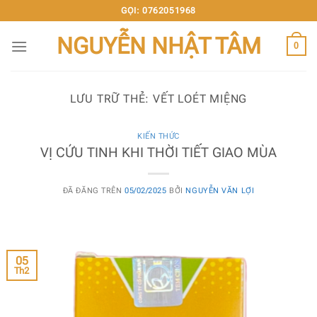
Chuyển
GỌI: 0762051968
đến
NGUYỄN NHẬT TÂM
nội
0
dung
LƯU TRỮ THẺ:
VẾT LOÉT MIỆNG
KIẾN THỨC
VỊ CỨU TINH KHI THỜI TIẾT GIAO MÙA
ĐÃ ĐĂNG TRÊN
05/02/2025
BỞI
NGUYỄN VĂN LỢI
05
Th2