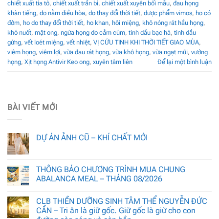
chiết xuất tía tô
,
chiết xuất trần bì
,
chiết xuất xuyên bối mẫu
,
đau họng
khàn tiếng
,
do nằm điều hòa
,
do thay đổi thời tiết
,
dược phẩm vimos
,
ho có
đờm
,
ho do thay đổi thời tiết
,
ho khan
,
hôi miệng
,
khô nóng rát hầu họng
,
khó nuốt
,
mật ong
,
ngứa họng do cảm cúm
,
tinh dầu bạc hà
,
tinh dầu
gừng
,
vết loét miệng
,
vết nhiệt
,
VỊ CỨU TINH KHI THỜI TIẾT GIAO MÙA
,
viêm họng
,
viêm lợi
,
vừa đau rát họng
,
vừa khô họng
,
vừa ngạt mũi
,
vướng
họng
,
Xịt họng Antivir Keo ong
,
xuyên tâm liên
Để lại một bình luận
BÀI VIẾT MỚI
DỰ ÁN ẢNH CŨ – KHÍ CHẤT MỚI
THÔNG BÁO CHƯƠNG TRÌNH MUA CHUNG
ABALANCA MEAL – THÁNG 08/2026
CLB THIỀN DƯỠNG SINH TÂM THỂ NGUYỄN ĐỨC
CẦN – Tri ân là giữ gốc. Giữ gốc là giữ cho con