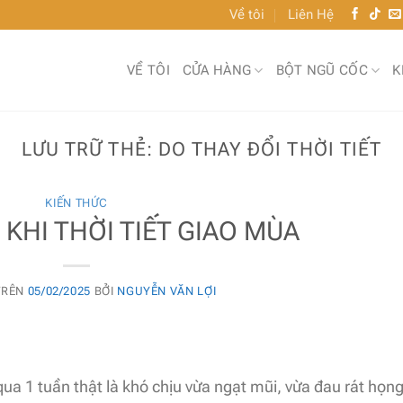
Về tôi
Liên Hệ
VỀ TÔI
CỬA HÀNG
BỘT NGŨ CỐC
K
LƯU TRỮ THẺ:
DO THAY ĐỔI THỜI TIẾT
KIẾN THỨC
 KHI THỜI TIẾT GIAO MÙA
TRÊN
05/02/2025
BỞI
NGUYỄN VĂN LỢI
qua 1 tuần thật là khó chịu vừa ngạt mũi, vừa đau rát họng