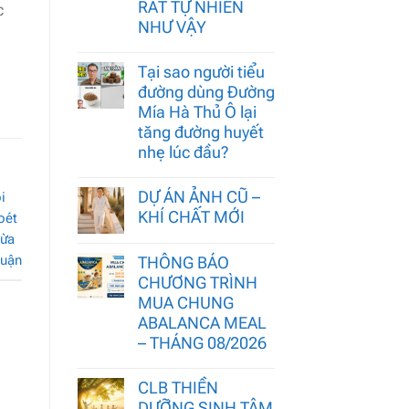
RẤT TỰ NHIÊN
c
NHƯ VẬY
Tại sao người tiểu
đường dùng Đường
Mía Hà Thủ Ô lại
tăng đường huyết
nhẹ lúc đầu?
DỰ ÁN ẢNH CŨ –
i
KHÍ CHẤT MỚI
loét
vừa
luận
THÔNG BÁO
CHƯƠNG TRÌNH
MUA CHUNG
ABALANCA MEAL
– THÁNG 08/2026
CLB THIỀN
DƯỠNG SINH TÂM