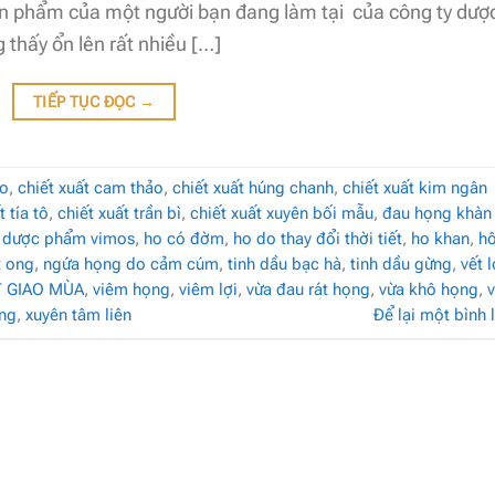
 phẩm của một người bạn đang làm tại của công ty dượ
thấy ổn lên rất nhiều […]
TIẾP TỤC ĐỌC
→
ho
,
chiết xuất cam thảo
,
chiết xuất húng chanh
,
chiết xuất kim ngân
t tía tô
,
chiết xuất trần bì
,
chiết xuất xuyên bối mẫu
,
đau họng khàn
,
dược phẩm vimos
,
ho có đờm
,
ho do thay đổi thời tiết
,
ho khan
,
hô
 ong
,
ngứa họng do cảm cúm
,
tinh dầu bạc hà
,
tinh dầu gừng
,
vết 
T GIAO MÙA
,
viêm họng
,
viêm lợi
,
vừa đau rát họng
,
vừa khô họng
,
ong
,
xuyên tâm liên
Để lại một bình 