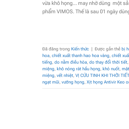
vừa khô họng… may nhờ dùng một sản
phẩm VIMOS. Thế là sau 01 ngày dùng 
Đã đăng trong
Kiến thức
|
Được gắn thẻ
bị 
hoa
,
chiết xuất thanh hao hoa vàng
,
chiết xuấ
tiếng
,
do nằm điều hòa
,
do thay đổi thời tiết
miệng
,
khô nóng rát hầu họng
,
khó nuốt
,
mật
miệng
,
vết nhiệt
,
VỊ CỨU TINH KHI THỜI TIẾ
ngạt mũi
,
vướng họng
,
Xịt họng Antivir Keo 