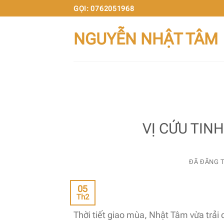
Chuyển
GỌI: 0762051968
đến
NGUYỄN NHẬT TÂM
nội
dung
VỊ CỨU TINH
ĐÃ ĐĂNG 
05
Th2
Thời tiết giao mùa, Nhật Tâm vừa trải 