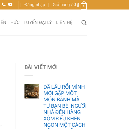
Đăng nhập
Giỏ hàng /
0
₫
0
IẾN THỨC
TUYỂN ĐẠI LÝ
LIÊN HỆ
BÀI VIẾT MỚI
ĐÃ LÂU RỒI MÌNH
MỚI GẶP MỘT
MÓN BÁNH MÀ
TỪ BẠN BÈ, NGƯỜI
NHÀ ĐẾN HÀNG
XÓM ĐỀU KHEN
,
NGON MỘT CÁCH