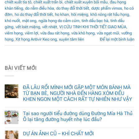
chiết xuất tía tô
,
chiết xuất trần bì
,
chiết xuất xuyên bối mẫu
,
đau họng
khàn tiếng
,
do nằm điều hòa
,
do thay đổi thời tiết
,
dược phẩm vimos
,
ho có
đờm
,
ho do thay đổi thời tiết
,
ho khan
,
hôi miệng
,
khô nóng rát hầu họng
,
khó nuốt
,
mật ong
,
ngứa họng do cảm cúm
,
tinh dầu bạc hà
,
tinh dầu
gừng
,
vết loét miệng
,
vết nhiệt
,
VỊ CỨU TINH KHI THỜI TIẾT GIAO MÙA
,
viêm họng
,
viêm lợi
,
vừa đau rát họng
,
vừa khô họng
,
vừa ngạt mũi
,
vướng
họng
,
Xịt họng Antivir Keo ong
,
xuyên tâm liên
Để lại một bình luận
BÀI VIẾT MỚI
ĐÃ LÂU RỒI MÌNH MỚI GẶP MỘT MÓN BÁNH MÀ
TỪ BẠN BÈ, NGƯỜI NHÀ ĐẾN HÀNG XÓM ĐỀU
KHEN NGON MỘT CÁCH RẤT TỰ NHIÊN NHƯ VẬY
Tại sao người tiểu đường dùng Đường Mía Hà Thủ
Ô lại tăng đường huyết nhẹ lúc đầu?
DỰ ÁN ẢNH CŨ – KHÍ CHẤT MỚI