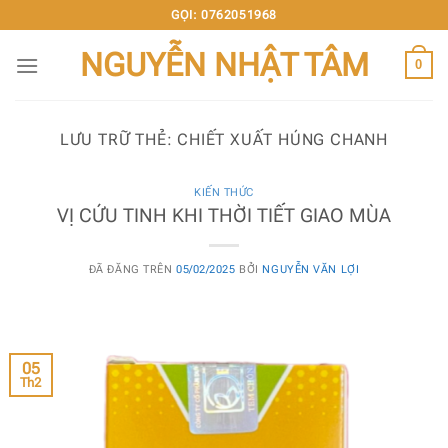
Chuyển
GỌI: 0762051968
đến
NGUYỄN NHẬT TÂM
nội
0
dung
LƯU TRỮ THẺ:
CHIẾT XUẤT HÚNG CHANH
KIẾN THỨC
VỊ CỨU TINH KHI THỜI TIẾT GIAO MÙA
ĐÃ ĐĂNG TRÊN
05/02/2025
BỞI
NGUYỄN VĂN LỢI
05
Th2