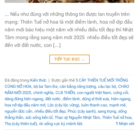
… Nếu như đúng với những thông tin được lan truyền trên
mạng: Thiên Tuế nở hoa là một điềm lành, hoa nở dịp đầu
năm mới báo hiệu một năm với nhiều điều tốt đẹp thì Nhật
Tâm mong rằng sang năm mới 2025 nhiều điều tốt đẹp sẽ
đến với đất nước, con […]
TIẾP TỤC ĐỌC
→
Đã đăng trong
Kiến thức
|
Được gắn thẻ
5 CÂY THIÊN TUẾ MỚI TRỒNG
CÙNG NỞ HOA
,
bộ ba Tam Đa
,
cân bằng năng lượng
,
câu lạc bộ
,
CHÀO
NĂM MỚI 2025
,
chính nghĩa
,
CLB THIỀN
,
con người Việt Nam
,
cứng cỏi
,
dáng đứng hiên ngang
,
đất nước
,
điềm lành
,
dũng sĩ thời xưa
,
hiên ngang
,
hoa nở dịp đầu năm mớ
,
Lộc (cây lộc vừng)
,
luôn thanh cao
,
mạnh mẽ
,
nguyễn đức cần
,
nhiều điều tốt đẹp
,
Phúc (cây sanh)
,
sang trọng
,
sống
thẳng thắn
,
sức sống bền bỉ
,
Thạc sỹ Nguyễn Nhật Tâm
,
Thiên Tuế nở hoa
,
Thọ (cây thiên tuế)
,
ức sống cực kỳ mãnh liệt.
1
Nhận xét