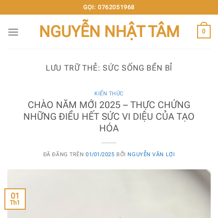
Chuyển
GỌI: 0762051968
đến
NGUYỄN NHẬT TÂM
nội
0
dung
LƯU TRỮ THẺ:
SỨC SỐNG BỀN BỈ
KIẾN THỨC
CHÀO NĂM MỚI 2025 – THỰC CHỨNG
NHỮNG ĐIỀU HẾT SỨC VI DIỆU CỦA TẠO
HÓA
ĐÃ ĐĂNG TRÊN
01/01/2025
BỞI
NGUYỄN VĂN LỢI
01
Th1