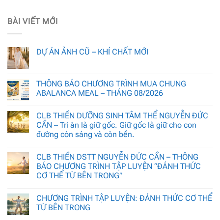
BÀI VIẾT MỚI
DỰ ÁN ẢNH CŨ – KHÍ CHẤT MỚI
THÔNG BÁO CHƯƠNG TRÌNH MUA CHUNG
ABALANCA MEAL – THÁNG 08/2026
CLB THIỀN DƯỠNG SINH TÂM THỂ NGUYỄN ĐỨC
CẦN – Tri ân là giữ gốc. Giữ gốc là giữ cho con
đường còn sáng và còn bền.
CLB THIỀN DSTT NGUYỄN ĐỨC CẦN – THÔNG
BÁO CHƯƠNG TRÌNH TẬP LUYỆN “ĐÁNH THỨC
CƠ THỂ TỪ BÊN TRONG”
CHƯƠNG TRÌNH TẬP LUYỆN: ĐÁNH THỨC CƠ THỂ
TỪ BÊN TRONG