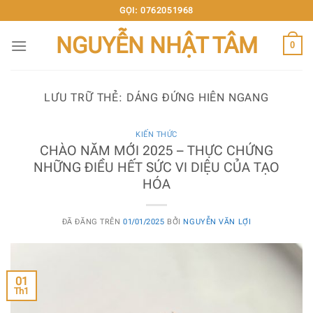
Chuyển
GỌI: 0762051968
đến
NGUYỄN NHẬT TÂM
nội
0
dung
LƯU TRỮ THẺ:
DÁNG ĐỨNG HIÊN NGANG
KIẾN THỨC
CHÀO NĂM MỚI 2025 – THỰC CHỨNG
NHỮNG ĐIỀU HẾT SỨC VI DIỆU CỦA TẠO
HÓA
ĐÃ ĐĂNG TRÊN
01/01/2025
BỞI
NGUYỄN VĂN LỢI
01
Th1