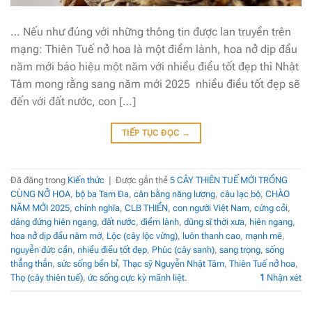
… Nếu như đúng với những thông tin được lan truyền trên
mạng: Thiên Tuế nở hoa là một điềm lành, hoa nở dịp đầu
năm mới báo hiệu một năm với nhiều điều tốt đẹp thì Nhật
Tâm mong rằng sang năm mới 2025 nhiều điều tốt đẹp sẽ
đến với đất nước, con […]
TIẾP TỤC ĐỌC
→
Đã đăng trong
Kiến thức
|
Được gắn thẻ
5 CÂY THIÊN TUẾ MỚI TRỒNG
CÙNG NỞ HOA
,
bộ ba Tam Đa
,
cân bằng năng lượng
,
câu lạc bộ
,
CHÀO
NĂM MỚI 2025
,
chính nghĩa
,
CLB THIỀN
,
con người Việt Nam
,
cứng cỏi
,
dáng đứng hiên ngang
,
đất nước
,
điềm lành
,
dũng sĩ thời xưa
,
hiên ngang
,
hoa nở dịp đầu năm mớ
,
Lộc (cây lộc vừng)
,
luôn thanh cao
,
mạnh mẽ
,
nguyễn đức cần
,
nhiều điều tốt đẹp
,
Phúc (cây sanh)
,
sang trọng
,
sống
thẳng thắn
,
sức sống bền bỉ
,
Thạc sỹ Nguyễn Nhật Tâm
,
Thiên Tuế nở hoa
,
Thọ (cây thiên tuế)
,
ức sống cực kỳ mãnh liệt.
1
Nhận xét