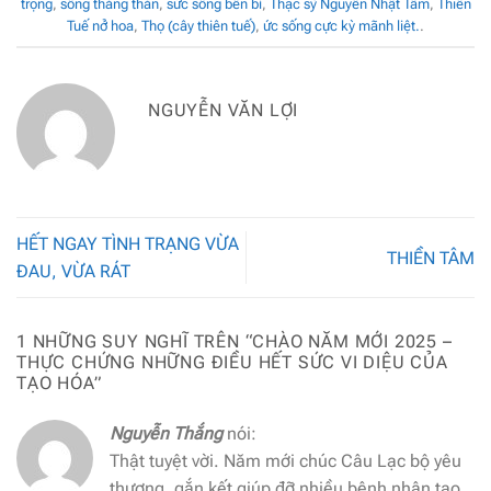
trọng
,
sống thẳng thắn
,
sức sống bền bỉ
,
Thạc sỹ Nguyễn Nhật Tâm
,
Thiên
Tuế nở hoa
,
Thọ (cây thiên tuế)
,
ức sống cực kỳ mãnh liệt.
.
NGUYỄN VĂN LỢI
HẾT NGAY TÌNH TRẠNG VỪA
THIỀN TÂM
ĐAU, VỪA RÁT
1 NHỮNG SUY NGHĨ TRÊN “
CHÀO NĂM MỚI 2025 –
THỰC CHỨNG NHỮNG ĐIỀU HẾT SỨC VI DIỆU CỦA
TẠO HÓA
”
Nguyễn Thắng
nói:
Thật tuyệt vời. Năm mới chúc Câu Lạc bộ yêu
thương, gắn kết giúp đỡ nhiều bệnh nhân tạo