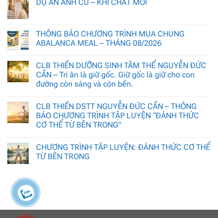
DỰ ÁN ẢNH CŨ – KHÍ CHẤT MỚI
THÔNG BÁO CHƯƠNG TRÌNH MUA CHUNG
ABALANCA MEAL – THÁNG 08/2026
CLB THIỀN DƯỠNG SINH TÂM THỂ NGUYỄN ĐỨC
CẦN – Tri ân là giữ gốc. Giữ gốc là giữ cho con
đường còn sáng và còn bền.
CLB THIỀN DSTT NGUYỄN ĐỨC CẦN – THÔNG
BÁO CHƯƠNG TRÌNH TẬP LUYỆN “ĐÁNH THỨC
CƠ THỂ TỪ BÊN TRONG”
CHƯƠNG TRÌNH TẬP LUYỆN: ĐÁNH THỨC CƠ THỂ
TỪ BÊN TRONG