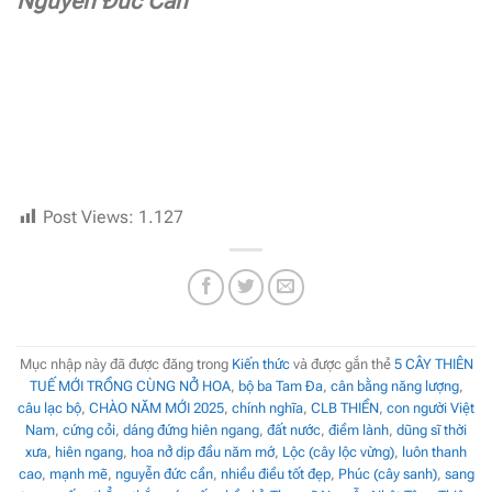
Nguyễn Đức Cần
Post Views:
1.127
Mục nhập này đã được đăng trong
Kiến thức
và được gắn thẻ
5 CÂY THIÊN
TUẾ MỚI TRỒNG CÙNG NỞ HOA
,
bộ ba Tam Đa
,
cân bằng năng lượng
,
câu lạc bộ
,
CHÀO NĂM MỚI 2025
,
chính nghĩa
,
CLB THIỀN
,
con người Việt
Nam
,
cứng cỏi
,
dáng đứng hiên ngang
,
đất nước
,
điềm lành
,
dũng sĩ thời
xưa
,
hiên ngang
,
hoa nở dịp đầu năm mớ
,
Lộc (cây lộc vừng)
,
luôn thanh
cao
,
mạnh mẽ
,
nguyễn đức cần
,
nhiều điều tốt đẹp
,
Phúc (cây sanh)
,
sang