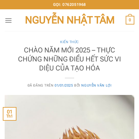
Chuyển
GỌI: 0762051968
đến
NGUYỄN NHẬT TÂM
nội
0
dung
KIẾN THỨC
CHÀO NĂM MỚI 2025 – THỰC
CHỨNG NHỮNG ĐIỀU HẾT SỨC VI
DIỆU CỦA TẠO HÓA
ĐÃ ĐĂNG TRÊN
01/01/2025
BỞI
NGUYỄN VĂN LỢI
01
Th1