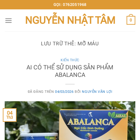
Chuyển
GỌI: 0762051968
đến
NGUYỄN NHẬT TÂM
nội
0
dung
LƯU TRỮ THẺ:
MỠ MÁU
KIẾN THỨC
AI CÓ THỂ SỬ DỤNG SẢN PHẨM
ABALANCA
ĐÃ ĐĂNG TRÊN
04/03/2026
BỞI
NGUYỄN VĂN LỢI
04
Th3