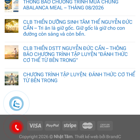
THÔNG BÁO CHƯƠNG TRÌNH MUA CHUNG
ABALANCA MEAL – THÁNG 08/2026
CLB THIỀN DƯỠNG SINH TÂM THỂ NGUYỄN ĐỨC
CẦN – Tri ân là giữ gốc. Giữ gốc là giữ cho con
đường còn sáng và còn bền.
CLB THIỀN DSTT NGUYỄN ĐỨC CẦN – THÔNG
BÁO CHƯƠNG TRÌNH TẬP LUYỆN “ĐÁNH THỨC
CƠ THỂ TỪ BÊN TRONG”
CHƯƠNG TRÌNH TẬP LUYỆN: ĐÁNH THỨC CƠ THỂ
TỪ BÊN TRONG
Copyright 2026 ©
Nhật Tâm
. Thiết kế web bởi
BrandC