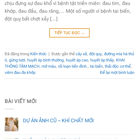
chịu đựng sự đau khổ vì bệnh tật triền miên: đau tim, đau
khớp, đau đầu, đau răng,… Một số người vì bệnh tai biến,
đột quỵ bất chợt xảy […]
TIẾP TỤC ĐỌC
→
Đã đăng trong
Kiến thức
|
Được gắn thẻ
cây xả
,
đột quỵ
,
đường mía hà thủ
ô
,
gừng tươi
,
huyết áp bình thường
,
huyết áp cao
,
huyết áp thấp
,
KHAI
THÔNG TÂM MẠCH
,
mỡ máu
,
rối loạn tiền đình.
,
tai biến
,
thải độc cơ thể
,
viêm đau đa khớp
Để lại một bình luận
BÀI VIẾT MỚI
DỰ ÁN ẢNH CŨ – KHÍ CHẤT MỚI