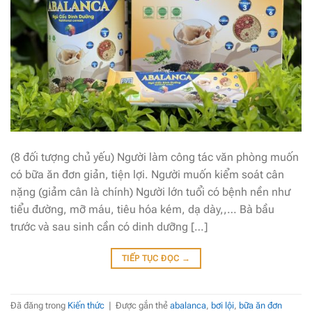
(8 đối tượng chủ yếu) Người làm công tác văn phòng muốn
có bữa ăn đơn giản, tiện lợi. Người muốn kiểm soát cân
nặng (giảm cân là chính) Người lớn tuổi có bệnh nền như
tiểu đường, mỡ máu, tiêu hóa kém, dạ dày,,… Bà bầu
trước và sau sinh cần có dinh dưỡng […]
TIẾP TỤC ĐỌC
→
Đã đăng trong
Kiến thức
|
Được gắn thẻ
abalanca
,
bơi lội
,
bữa ăn đơn