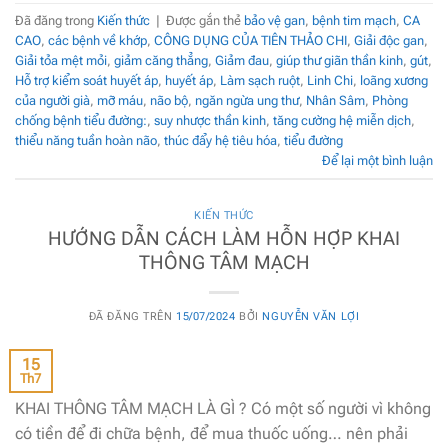
Đã đăng trong
Kiến thức
|
Được gắn thẻ
bảo vệ gan
,
bệnh tim mạch
,
CA
CAO
,
các bệnh về khớp
,
CÔNG DỤNG CỦA TIÊN THẢO CHI
,
Giải độc gan
,
Giải tỏa mệt mỏi
,
giảm căng thẳng
,
Giảm đau
,
giúp thư giãn thần kinh
,
gút
,
Hỗ trợ kiểm soát huyết áp
,
huyết áp
,
Làm sạch ruột
,
Linh Chi
,
loãng xương
của người già
,
mỡ máu
,
não bộ
,
ngăn ngừa ung thư
,
Nhân Sâm
,
Phòng
chống bệnh tiểu đường:
,
suy nhược thần kinh
,
tăng cường hệ miễn dịch
,
thiểu năng tuần hoàn não
,
thúc đẩy hệ tiêu hóa
,
tiểu đường
Để lại một bình luận
KIẾN THỨC
HƯỚNG DẪN CÁCH LÀM HỖN HỢP KHAI
THÔNG TÂM MẠCH
ĐÃ ĐĂNG TRÊN
15/07/2024
BỞI
NGUYỄN VĂN LỢI
15
Th7
KHAI THÔNG TÂM MẠCH LÀ GÌ ? Có một số người vì không
có tiền để đi chữa bệnh, để mua thuốc uống… nên phải