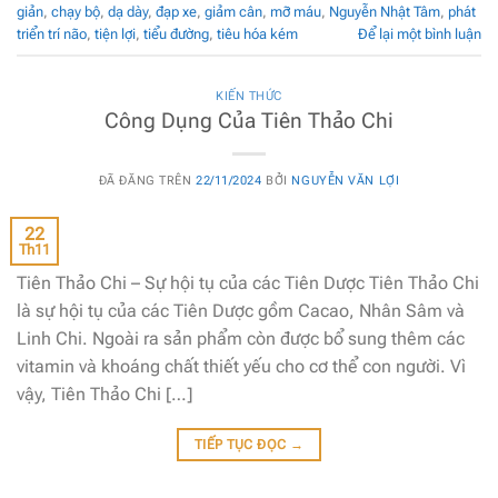
giản
,
chạy bộ
,
dạ dày
,
đạp xe
,
giảm cân
,
mỡ máu
,
Nguyễn Nhật Tâm
,
phát
triển trí não
,
tiện lợi
,
tiểu đường
,
tiêu hóa kém
Để lại một bình luận
KIẾN THỨC
Công Dụng Của Tiên Thảo Chi
ĐÃ ĐĂNG TRÊN
22/11/2024
BỞI
NGUYỄN VĂN LỢI
22
Th11
Tiên Thảo Chi – Sự hội tụ của các Tiên Dược Tiên Thảo Chi
là sự hội tụ của các Tiên Dược gồm Cacao, Nhân Sâm và
Linh Chi. Ngoài ra sản phẩm còn được bổ sung thêm các
vitamin và khoáng chất thiết yếu cho cơ thể con người. Vì
vậy, Tiên Thảo Chi […]
TIẾP TỤC ĐỌC
→