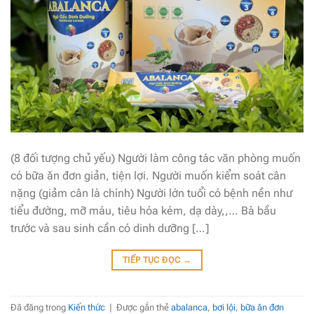
(8 đối tượng chủ yếu) Người làm công tác văn phòng muốn
có bữa ăn đơn giản, tiện lợi. Người muốn kiểm soát cân
nặng (giảm cân là chính) Người lớn tuổi có bệnh nền như
tiểu đường, mỡ máu, tiêu hóa kém, dạ dày,,… Bà bầu
trước và sau sinh cần có dinh dưỡng […]
TIẾP TỤC ĐỌC
→
Đã đăng trong
Kiến thức
|
Được gắn thẻ
abalanca
,
bơi lội
,
bữa ăn đơn