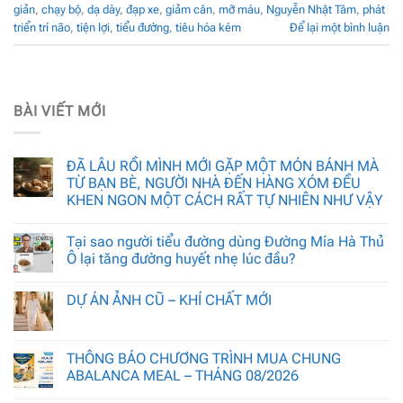
giản
,
chạy bộ
,
dạ dày
,
đạp xe
,
giảm cân
,
mỡ máu
,
Nguyễn Nhật Tâm
,
phát
triển trí não
,
tiện lợi
,
tiểu đường
,
tiêu hóa kém
Để lại một bình luận
BÀI VIẾT MỚI
ĐÃ LÂU RỒI MÌNH MỚI GẶP MỘT MÓN BÁNH MÀ
TỪ BẠN BÈ, NGƯỜI NHÀ ĐẾN HÀNG XÓM ĐỀU
KHEN NGON MỘT CÁCH RẤT TỰ NHIÊN NHƯ VẬY
Tại sao người tiểu đường dùng Đường Mía Hà Thủ
Ô lại tăng đường huyết nhẹ lúc đầu?
DỰ ÁN ẢNH CŨ – KHÍ CHẤT MỚI
THÔNG BÁO CHƯƠNG TRÌNH MUA CHUNG
ABALANCA MEAL – THÁNG 08/2026