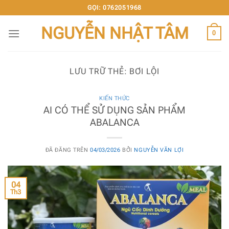
Chuyển
GỌI: 0762051968
đến
NGUYỄN NHẬT TÂM
nội
0
dung
LƯU TRỮ THẺ:
BƠI LỘI
KIẾN THỨC
AI CÓ THỂ SỬ DỤNG SẢN PHẨM
ABALANCA
ĐÃ ĐĂNG TRÊN
04/03/2026
BỞI
NGUYỄN VĂN LỢI
04
Th3