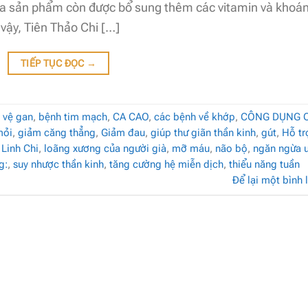
ra sản phẩm còn được bổ sung thêm các vitamin và khoá
 vậy, Tiên Thảo Chi […]
TIẾP TỤC ĐỌC
→
 vệ gan
,
bệnh tim mạch
,
CA CAO
,
các bệnh về khớp
,
CÔNG DỤNG 
mỏi
,
giảm căng thẳng
,
Giảm đau
,
giúp thư giãn thần kinh
,
gút
,
Hỗ tr
,
Linh Chi
,
loãng xương của người già
,
mỡ máu
,
não bộ
,
ngăn ngừa 
g:
,
suy nhược thần kinh
,
tăng cường hệ miễn dịch
,
thiểu năng tuần
Để lại một bình 