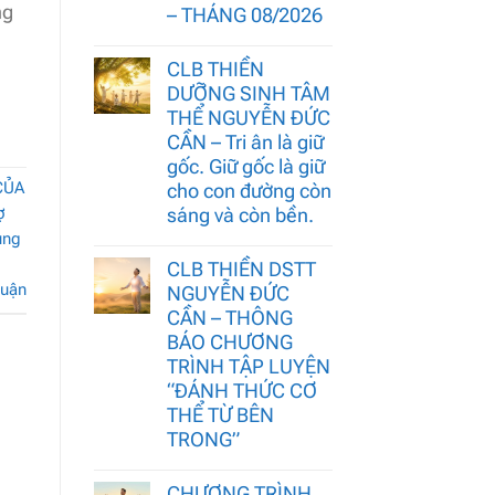
ng
– THÁNG 08/2026
CLB THIỀN
DƯỠNG SINH TÂM
THỂ NGUYỄN ĐỨC
CẦN – Tri ân là giữ
gốc. Giữ gốc là giữ
CỦA
cho con đường còn
ợ
sáng và còn bền.
ung
CLB THIỀN DSTT
luận
NGUYỄN ĐỨC
CẦN – THÔNG
BÁO CHƯƠNG
TRÌNH TẬP LUYỆN
“ĐÁNH THỨC CƠ
THỂ TỪ BÊN
TRONG”
CHƯƠNG TRÌNH