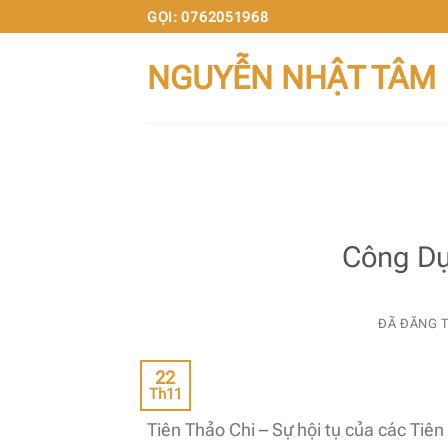
Chuyển
GỌI: 0762051968
đến
NGUYỄN NHẬT TÂM
nội
dung
Công Dụ
ĐÃ ĐĂNG 
22
Th11
Tiên Thảo Chi – Sự hội tụ của các Tiê