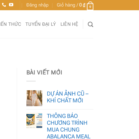
Đăng nhập
Giỏ hàng /
0
₫
0
IẾN THỨC
TUYỂN ĐẠI LÝ
LIÊN HỆ
BÀI VIẾT MỚI
DỰ ÁN ẢNH CŨ –
KHÍ CHẤT MỚI
THÔNG BÁO
CHƯƠNG TRÌNH
MUA CHUNG
ABALANCA MEAL