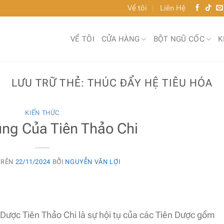
Về tôi
Liên Hệ
VỀ TÔI
CỬA HÀNG
BỘT NGŨ CỐC
K
LƯU TRỮ THẺ:
THÚC ĐẨY HỆ TIÊU HÓA
KIẾN THỨC
ng Của Tiên Thảo Chi
TRÊN
22/11/2024
BỞI
NGUYỄN VĂN LỢI
n Dược Tiên Thảo Chi là sự hội tụ của các Tiên Dược gồm