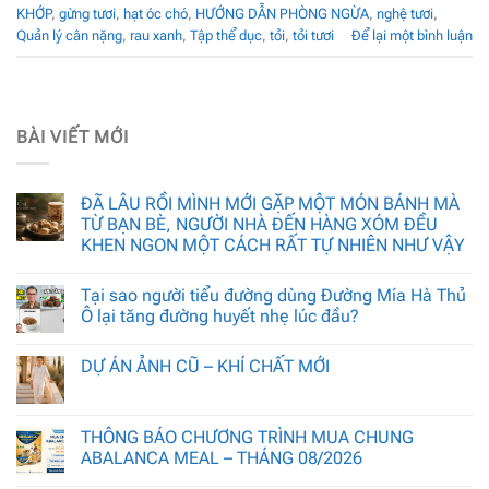
KHỚP
,
gừng tươi
,
hạt óc chó
,
HƯỚNG DẪN PHÒNG NGỪA
,
nghệ tươi
,
Quản lý cân nặng
,
rau xanh
,
Tập thể dục
,
tỏi
,
tỏi tươi
Để lại một bình luận
BÀI VIẾT MỚI
ĐÃ LÂU RỒI MÌNH MỚI GẶP MỘT MÓN BÁNH MÀ
TỪ BẠN BÈ, NGƯỜI NHÀ ĐẾN HÀNG XÓM ĐỀU
KHEN NGON MỘT CÁCH RẤT TỰ NHIÊN NHƯ VẬY
Tại sao người tiểu đường dùng Đường Mía Hà Thủ
Ô lại tăng đường huyết nhẹ lúc đầu?
DỰ ÁN ẢNH CŨ – KHÍ CHẤT MỚI
THÔNG BÁO CHƯƠNG TRÌNH MUA CHUNG
ABALANCA MEAL – THÁNG 08/2026