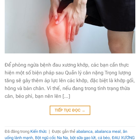
Để phòng ngừa bệnh đau xương khớp, các bạn cần thực
hiện một số biện pháp sau Quản lý cân nặng Trọng lượng
tăng sẽ gây thêm áp lực lên các khớp, đặc biệt là khớp gối,
hông và bàn chân. Vì thế, nếu đang trong tình trạng thừa
cân, béo phì, bạn nên lên […]
TIẾP TỤC ĐỌC
→
Đã đăng trong
Kiến thức
|
Được gắn thẻ
abalanca
,
abalanca meal
,
ăn
uống lành mạnh
,
Bột ngũ cốc Na Na
,
bột sữa gạo lứt
,
cá béo
,
ĐAU XƯƠNG