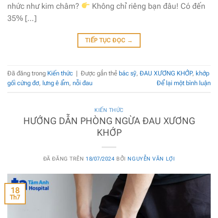
nhức như kim châm?
Không chỉ riêng bạn đâu! Có đến
35% […]
TIẾP TỤC ĐỌC
→
Đã đăng trong
Kiến thức
|
Được gắn thẻ
bác sỹ
,
ĐAU XƯƠNG KHỚP
,
khớp
gối cứng đơ
,
lưng ê ẩm
,
nỗi đau
Để lại một bình luận
KIẾN THỨC
HƯỚNG DẪN PHÒNG NGỪA ĐAU XƯƠNG
KHỚP
ĐÃ ĐĂNG TRÊN
18/07/2024
BỞI
NGUYỄN VĂN LỢI
18
Th7