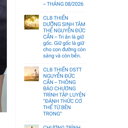
– THÁNG 08/2026
CLB THIỀN
DƯỠNG SINH TÂM
THỂ NGUYỄN ĐỨC
CẦN – Tri ân là giữ
gốc. Giữ gốc là giữ
cho con đường còn
sáng và còn bền.
CLB THIỀN DSTT
NGUYỄN ĐỨC
CẦN – THÔNG
BÁO CHƯƠNG
TRÌNH TẬP LUYỆN
“ĐÁNH THỨC CƠ
THỂ TỪ BÊN
TRONG”
CHƯƠNG TRÌNH