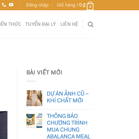
Đăng nhập
Giỏ hàng /
0
₫
0
IẾN THỨC
TUYỂN ĐẠI LÝ
LIÊN HỆ
BÀI VIẾT MỚI
DỰ ÁN ẢNH CŨ –
KHÍ CHẤT MỚI
THÔNG BÁO
CHƯƠNG TRÌNH
MUA CHUNG
ABALANCA MEAL