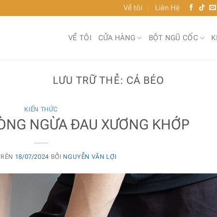
Về tôi
Liên Hệ
VỀ TÔI
CỬA HÀNG
BỘT NGŨ CỐC
K
LƯU TRỮ THẺ:
CÁ BÉO
KIẾN THỨC
ÒNG NGỪA ĐAU XƯƠNG KHỚP
TRÊN
18/07/2024
BỞI
NGUYỄN VĂN LỢI