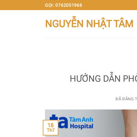
Chuyển
GỌI: 0762051968
đến
NGUYỄN NHẬT TÂM
nội
dung
HƯỚNG DẪN PH
ĐÃ ĐĂNG 
18
Th7