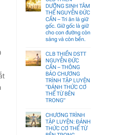
DƯỠNG SINH TÂM
THỂ NGUYỄN ĐỨC
CẦN – Tri ân là giữ
gốc. Giữ gốc là giữ
cho con đường còn
sáng và còn bền.
O
CLB THIỀN DSTT
NGUYỄN ĐỨC
CẦN – THÔNG
BÁO CHƯƠNG
ắt
TRÌNH TẬP LUYỆN
a
“ĐÁNH THỨC CƠ
THỂ TỪ BÊN
TRONG”
CHƯƠNG TRÌNH
TẬP LUYỆN: ĐÁNH
THỨC CƠ THỂ TỪ
BÊN TRONG