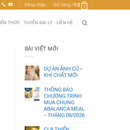
Đăng nhập
Giỏ hàng /
0
₫
0
IẾN THỨC
TUYỂN ĐẠI LÝ
LIÊN HỆ
BÀI VIẾT MỚI
DỰ ÁN ẢNH CŨ –
KHÍ CHẤT MỚI
THÔNG BÁO
CHƯƠNG TRÌNH
MUA CHUNG
ABALANCA MEAL
– THÁNG 08/2026
CLB THIỀN