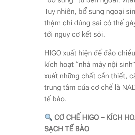
“bổ sung” từ bên ngoài: vi
Tuy nhiên, bổ sung ngoại sin
thậm chí dùng sai có thể gâ
tới nguy cơ kết sỏi.
HIGO xuất hiện để đảo chiều
kích hoạt “nhà máy nội sinh”
xuất những chất cần thiết, 
trung tâm của cơ chế là NA
tế bào.
CƠ CHẾ
HIGO –
KÍCH HOẠ
SẠCH TẾ BÀO