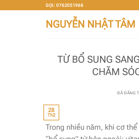
Chuyển
GỌI: 0762051968
đến
NGUYỄN NHẬT TÂM
nội
dung
TỪ BỔ SUNG SANG
CHĂM SÓC
ĐÃ ĐĂNG 
28
Th2
Trong nhiều năm, khi cơ thể 