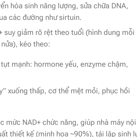
yển hóa sinh năng lượng, sửa chữa DNA,
qua các đường như sirtuin.
suy giảm rõ rệt theo tuổi (hình dung mỗi
nửa), kéo theo:
h tụt mạnh: hormone yếu, enzyme chậm,
y” xuống thấp, cơ thể mệt mỏi, phục hồi
ục mức NAD+ chức năng, giúp nhà máy nội
t thiết kế (minh họa ~90%), tái lập sinh l