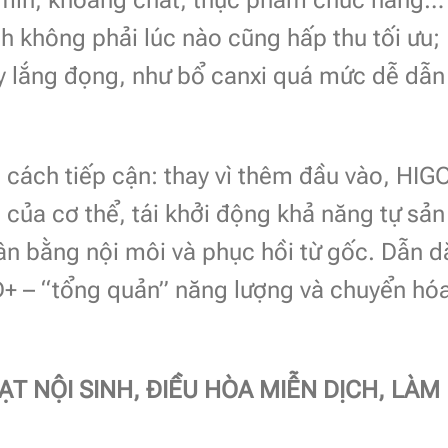
tamin, khoáng chất, thực phẩm chức năng…
h không phải lúc nào cũng hấp thu tối ưu;
y lắng đọng, như bổ canxi quá mức dễ dẫn
 cách tiếp cận: thay vì thêm đầu vào, HIG
 của cơ thể, tái khởi động khả năng tự sản
cân bằng nội môi và phục hồi từ gốc. Dẫn d
D+ – “tổng quản” năng lượng và chuyển hó
T NỘI SINH, ĐIỀU HÒA MIỄN DỊCH, LÀM