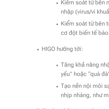
Kiểm soát từ bên n
nhập (virus/vi khuẩ
Kiểm soát từ bên t
cơ đột biến tế bào
HIGO hướng tới:
Tăng khả năng nhậ
yếu” hoặc “quá đà
Tạo nền nội môi s
nhịp nhàng, như m