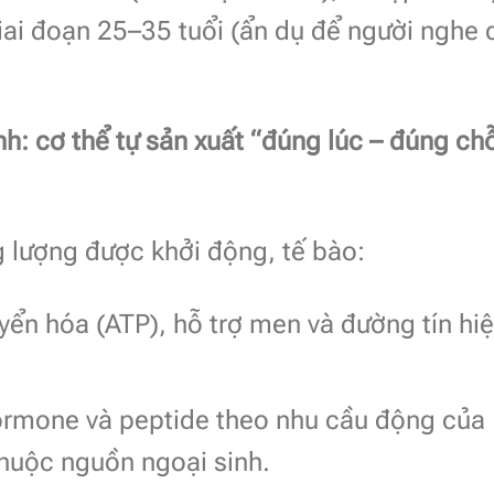
giai đoạn 25–35 tuổi (ẩn dụ để người nghe 
nh: cơ thể tự sản xuất “đúng lúc – đúng ch
 lượng được khởi động, tế bào:
ển hóa (ATP), hỗ trợ men và đường tín hi
ormone và peptide theo nhu cầu động của
thuộc nguồn ngoại sinh.