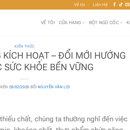
Về tôi
Liên Hệ
VỀ TÔI
CỬA HÀNG
BỘT NGŨ CỐC
K
KIẾN THỨC
 KÍCH HOẠT – ĐỔI MỚI HƯỚNG
 SỨC KHỎE BỀN VỮNG
TRÊN
28/02/2026
BỞI
NGUYỄN VĂN LỢI
thiếu chất, chúng ta thường nghĩ đến việc