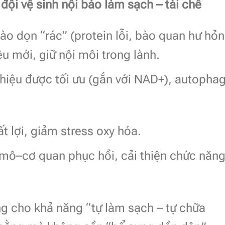
đội vệ sinh nội bào làm sạch – tái chế
ào dọn “rác” (protein lỗi, bào quan hư hỏn
ệu mới, giữ nội môi trong lành.
n hiệu được tối ưu (gắn với NAD+), autopha
t lợi, giảm stress oxy hóa.
 mô–cơ quan phục hồi, cải thiện chức năn
ng cho khả năng “tự làm sạch – tự chữa