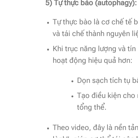
5) Tự thực bào (autophagy): 
Tự thực bào là cơ chế tế b
và tái chế thành nguyên li
Khi trục năng lượng và tí
hoạt động hiệu quả hơn:
Dọn sạch tích tụ bấ
Tạo điều kiện cho
tổng thể.
Theo video, đây là nền tả