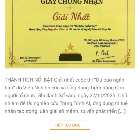
THÀNH TÍCH NỔI BẬT Giải nhất cuộc thi “Dự báo ngắn
hạn” do Viện Nghiên cứu và Ứng dụng Tiềm năng Con
người tổ chức. Ghi danh Sổ vàng ngày 27/11/2025. Chủ
nhiệm đề tài nghiên cứu Trạng Trình AI, ứng dụng trí tuệ
nhân tạo trong luận giải số mệnh, tư vấn phát triển […]
TIẾP TỤC ĐỌC
→