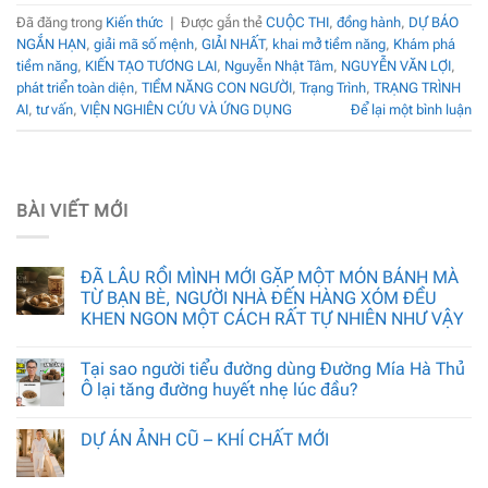
Đã đăng trong
Kiến thức
|
Được gắn thẻ
CUỘC THI
,
đồng hành
,
DỰ BÁO
NGẮN HẠN
,
giải mã số mệnh
,
GIẢI NHẤT
,
khai mở tiềm năng
,
Khám phá
tiềm năng
,
KIẾN TẠO TƯƠNG LAI
,
Nguyễn Nhật Tâm
,
NGUYỄN VĂN LỢI
,
phát triển toàn diện
,
TIỀM NĂNG CON NGƯỜI
,
Trạng Trình
,
TRẠNG TRÌNH
AI
,
tư vấn
,
VIỆN NGHIÊN CỨU VÀ ỨNG DỤNG
Để lại một bình luận
BÀI VIẾT MỚI
ĐÃ LÂU RỒI MÌNH MỚI GẶP MỘT MÓN BÁNH MÀ
TỪ BẠN BÈ, NGƯỜI NHÀ ĐẾN HÀNG XÓM ĐỀU
KHEN NGON MỘT CÁCH RẤT TỰ NHIÊN NHƯ VẬY
Tại sao người tiểu đường dùng Đường Mía Hà Thủ
Ô lại tăng đường huyết nhẹ lúc đầu?
DỰ ÁN ẢNH CŨ – KHÍ CHẤT MỚI