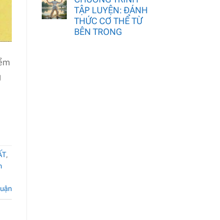
TẬP LUYỆN: ĐÁNH
THỨC CƠ THỂ TỪ
BÊN TRONG
iềm
g
ẤT
,
n
luận