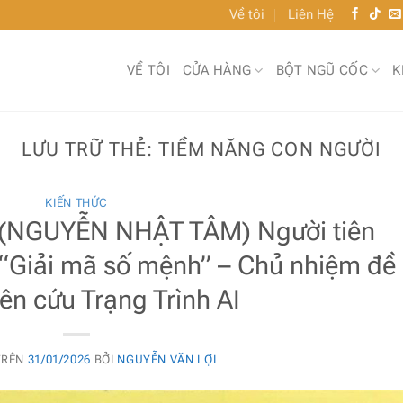
Về tôi
Liên Hệ
VỀ TÔI
CỬA HÀNG
BỘT NGŨ CỐC
K
LƯU TRỮ THẺ:
TIỀM NĂNG CON NGƯỜI
KIẾN THỨC
(NGUYỄN NHẬT TÂM) Người tiên
 “Giải mã số mệnh” – Chủ nhiệm đề
iên cứu Trạng Trình AI
TRÊN
31/01/2026
BỞI
NGUYỄN VĂN LỢI