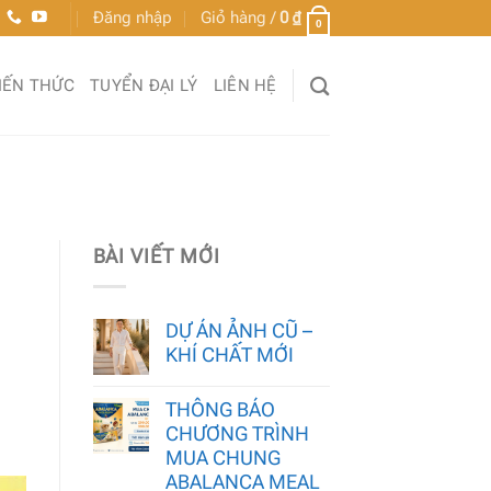
Đăng nhập
Giỏ hàng /
0
₫
0
IẾN THỨC
TUYỂN ĐẠI LÝ
LIÊN HỆ
BÀI VIẾT MỚI
DỰ ÁN ẢNH CŨ –
KHÍ CHẤT MỚI
THÔNG BÁO
CHƯƠNG TRÌNH
MUA CHUNG
ABALANCA MEAL