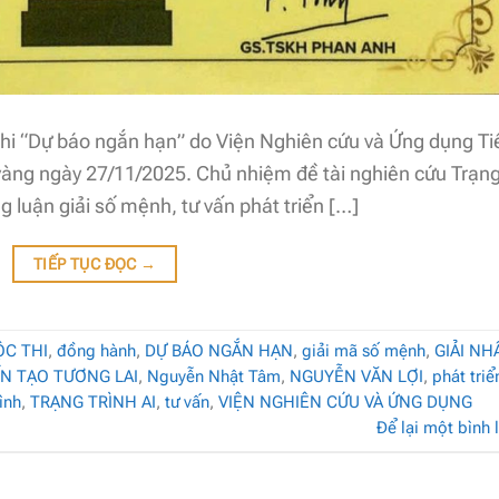
hi “Dự báo ngắn hạn” do Viện Nghiên cứu và Ứng dụng T
vàng ngày 27/11/2025. Chủ nhiệm đề tài nghiên cứu Trạn
ng luận giải số mệnh, tư vấn phát triển […]
TIẾP TỤC ĐỌC
→
C THI
,
đồng hành
,
DỰ BÁO NGẮN HẠN
,
giải mã số mệnh
,
GIẢI NH
ẾN TẠO TƯƠNG LAI
,
Nguyễn Nhật Tâm
,
NGUYỄN VĂN LỢI
,
phát triể
ình
,
TRẠNG TRÌNH AI
,
tư vấn
,
VIỆN NGHIÊN CỨU VÀ ỨNG DỤNG
Để lại một bình 