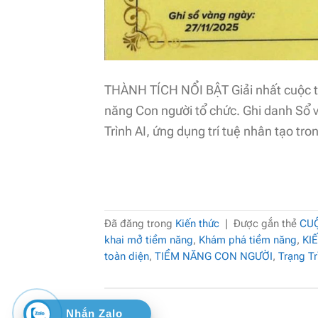
THÀNH TÍCH NỔI BẬT Giải nhất cuộc t
năng Con người tổ chức. Ghi danh Sổ 
Trình AI, ứng dụng trí tuệ nhân tạo tro
Đã đăng trong
Kiến thức
|
Được gắn thẻ
CUỘ
khai mở tiềm năng
,
Khám phá tiềm năng
,
KI
toàn diện
,
TIỀM NĂNG CON NGƯỜI
,
Trạng Tr
Nhắn Zalo