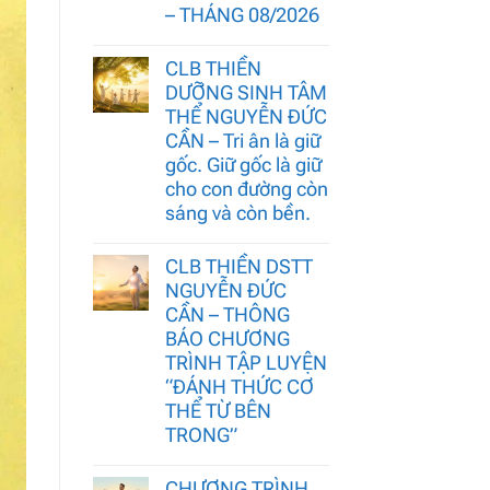
– THÁNG 08/2026
CLB THIỀN
DƯỠNG SINH TÂM
THỂ NGUYỄN ĐỨC
CẦN – Tri ân là giữ
gốc. Giữ gốc là giữ
cho con đường còn
sáng và còn bền.
CLB THIỀN DSTT
NGUYỄN ĐỨC
CẦN – THÔNG
BÁO CHƯƠNG
TRÌNH TẬP LUYỆN
“ĐÁNH THỨC CƠ
THỂ TỪ BÊN
TRONG”
CHƯƠNG TRÌNH