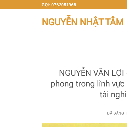
Chuyển
GỌI: 0762051968
đến
NGUYỄN NHẬT TÂM
nội
dung
NGUYỄN VĂN LỢI 
phong trong lĩnh vực
tài ngh
ĐÃ ĐĂNG 