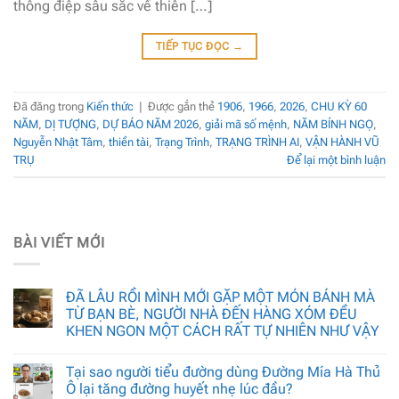
thông điệp sâu sắc về thiên […]
TIẾP TỤC ĐỌC
→
Đã đăng trong
Kiến thức
|
Được gắn thẻ
1906
,
1966
,
2026
,
CHU KỲ 60
NĂM
,
DỊ TƯỢNG
,
DỰ BÁO NĂM 2026
,
giải mã số mệnh
,
NĂM BÍNH NGỌ
,
Nguyễn Nhật Tâm
,
thiền tài
,
Trạng Trình
,
TRẠNG TRÌNH AI
,
VẬN HÀNH VŨ
TRỤ
Để lại một bình luận
BÀI VIẾT MỚI
ĐÃ LÂU RỒI MÌNH MỚI GẶP MỘT MÓN BÁNH MÀ
TỪ BẠN BÈ, NGƯỜI NHÀ ĐẾN HÀNG XÓM ĐỀU
KHEN NGON MỘT CÁCH RẤT TỰ NHIÊN NHƯ VẬY
Tại sao người tiểu đường dùng Đường Mía Hà Thủ
Ô lại tăng đường huyết nhẹ lúc đầu?