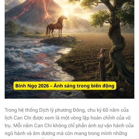
Trong hệ thống Dịch lý phương Đông, chu kỳ 60 năm của
lịch Can Chi được xem là một vòng lặp hoàn chỉnh của vũ
trụ. Mỗi năm Can Chi không chỉ phản ánh sự vận hành của
ngũ hành và âm dương mà còn mang trong mình những