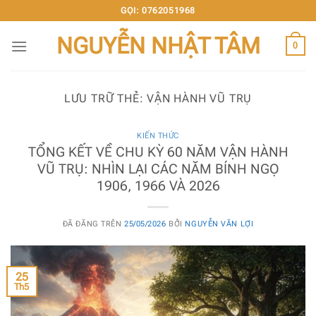
Chuyển
GỌI: 0762051968
đến
NGUYỄN NHẬT TÂM
nội
0
dung
LƯU TRỮ THẺ:
VẬN HÀNH VŨ TRỤ
KIẾN THỨC
TỔNG KẾT VỀ CHU KỲ 60 NĂM VẬN HÀNH
VŨ TRỤ: NHÌN LẠI CÁC NĂM BÍNH NGỌ
1906, 1966 VÀ 2026
ĐÃ ĐĂNG TRÊN
25/05/2026
BỞI
NGUYỄN VĂN LỢI
25
Th5