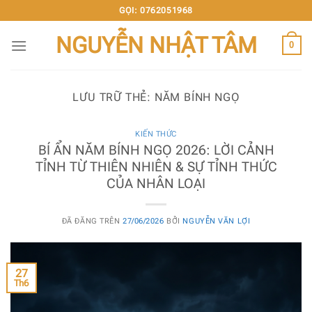
Chuyển
GỌI: 0762051968
đến
NGUYỄN NHẬT TÂM
nội
0
dung
LƯU TRỮ THẺ:
NĂM BÍNH NGỌ
KIẾN THỨC
BÍ ẨN NĂM BÍNH NGỌ 2026: LỜI CẢNH
TỈNH TỪ THIÊN NHIÊN & SỰ TỈNH THỨC
CỦA NHÂN LOẠI
ĐÃ ĐĂNG TRÊN
27/06/2026
BỞI
NGUYỄN VĂN LỢI
27
Th6