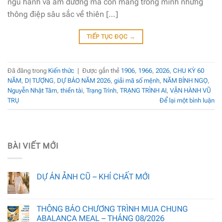
ngũ hành và âm dương mà còn mang trong mình những
thông điệp sâu sắc về thiên […]
TIẾP TỤC ĐỌC
→
Đã đăng trong
Kiến thức
|
Được gắn thẻ
1906
,
1966
,
2026
,
CHU KỲ 60
NĂM
,
DỊ TƯỢNG
,
DỰ BÁO NĂM 2026
,
giải mã số mệnh
,
NĂM BÍNH NGỌ
,
Nguyễn Nhật Tâm
,
thiền tài
,
Trạng Trình
,
TRẠNG TRÌNH AI
,
VẬN HÀNH VŨ
TRỤ
Để lại một bình luận
BÀI VIẾT MỚI
DỰ ÁN ẢNH CŨ – KHÍ CHẤT MỚI
THÔNG BÁO CHƯƠNG TRÌNH MUA CHUNG
ABALANCA MEAL – THÁNG 08/2026