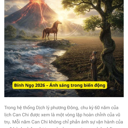
Trong hệ thống Dịch lý phương Đông, chu kỳ 60 năm của
lịch Can Chi được xem là một vòng lặp hoàn chỉnh của vũ
trụ. Mỗi năm Can Chi không chỉ phản ánh sự vận hành của