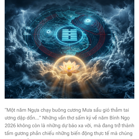
“Một năm Ngựa chạy buông cương Mưa sầu gió thảm tai
ương dập dồn…” Những vần thơ sấm ký về năm Bính Ngọ
2026 không còn là những dự báo xa vời, mà đang trở thành
tấm gương phản chiếu những biến động thực tế mà chúng