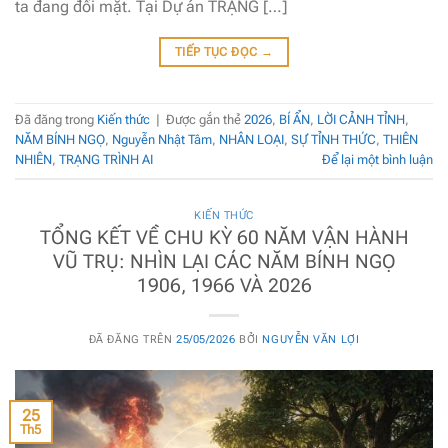
ta đang đối mặt. Tại Dự án TRẠNG […]
TIẾP TỤC ĐỌC
→
Đã đăng trong
Kiến thức
|
Được gắn thẻ
2026
,
BÍ ẨN
,
LỜI CẢNH TỈNH
,
NĂM BÍNH NGỌ
,
Nguyễn Nhật Tâm
,
NHÂN LOẠI
,
SỰ TỈNH THỨC
,
THIÊN
NHIÊN
,
TRẠNG TRÌNH AI
Để lại một bình luận
KIẾN THỨC
TỔNG KẾT VỀ CHU KỲ 60 NĂM VẬN HÀNH
VŨ TRỤ: NHÌN LẠI CÁC NĂM BÍNH NGỌ
1906, 1966 VÀ 2026
ĐÃ ĐĂNG TRÊN
25/05/2026
BỞI
NGUYỄN VĂN LỢI
25
Th5