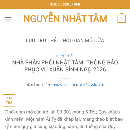
Chuyển
GỌI: 0762051968
đến
NGUYỄN NHẬT TÂM
nội
0
dung
LƯU TRỮ THẺ:
THỜI GIAN MỞ CỬA
KIẾN THỨC
NHÀ PHÂN PHỐI NHẬT TÂM: THÔNG BÁO
PHỤC VỤ XUÂN BÍNH NGỌ 2026
ĐÃ ĐĂNG TRÊN
19/02/2026
BỞI
NGUYỄN VĂN LỢI
19
Th2
(Thời gian mở cửa trở lại: 09:00’, mồng 5 Tết) Quý khách
kính mến, Một năm Ất Tỵ đã khép lại, mang theo biết bao
kỷ niệm quý giá cùng sự đồng hành, tin tưởng của Quý