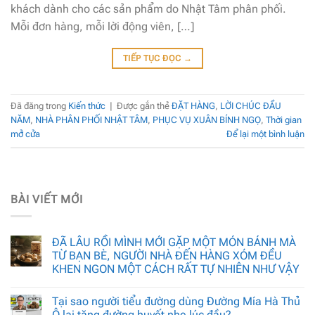
khách dành cho các sản phẩm do Nhật Tâm phân phối.
Mỗi đơn hàng, mỗi lời động viên, […]
TIẾP TỤC ĐỌC
→
Đã đăng trong
Kiến thức
|
Được gắn thẻ
ĐẶT HÀNG
,
LỜI CHÚC ĐẦU
NĂM
,
NHÀ PHÂN PHỐI NHẬT TÂM
,
PHỤC VỤ XUÂN BÍNH NGỌ
,
Thời gian
mở cửa
Để lại một bình luận
BÀI VIẾT MỚI
ĐÃ LÂU RỒI MÌNH MỚI GẶP MỘT MÓN BÁNH MÀ
TỪ BẠN BÈ, NGƯỜI NHÀ ĐẾN HÀNG XÓM ĐỀU
KHEN NGON MỘT CÁCH RẤT TỰ NHIÊN NHƯ VẬY
Tại sao người tiểu đường dùng Đường Mía Hà Thủ
Ô lại tăng đường huyết nhẹ lúc đầu?