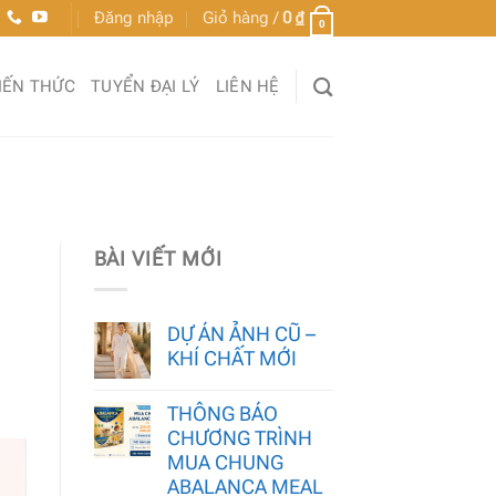
Đăng nhập
Giỏ hàng /
0
₫
0
IẾN THỨC
TUYỂN ĐẠI LÝ
LIÊN HỆ
BÀI VIẾT MỚI
DỰ ÁN ẢNH CŨ –
KHÍ CHẤT MỚI
THÔNG BÁO
CHƯƠNG TRÌNH
MUA CHUNG
ABALANCA MEAL