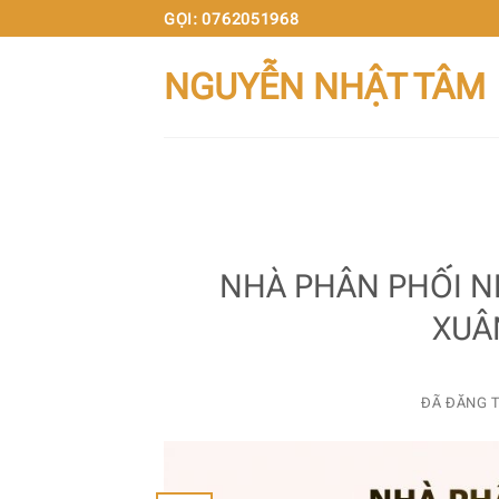
Chuyển
GỌI: 0762051968
đến
NGUYỄN NHẬT TÂM
nội
dung
NHÀ PHÂN PHỐI N
XUÂ
ĐÃ ĐĂNG 