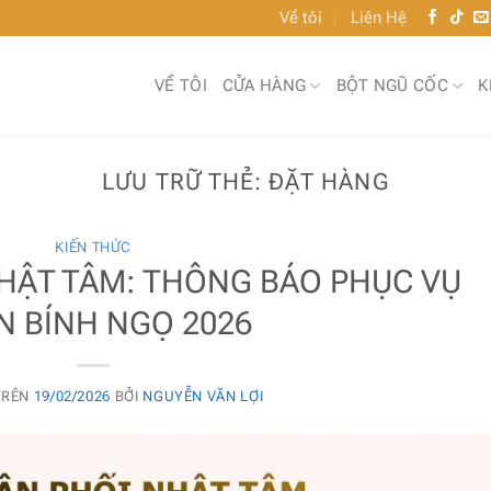
Về tôi
Liên Hệ
VỀ TÔI
CỬA HÀNG
BỘT NGŨ CỐC
K
LƯU TRỮ THẺ:
ĐẶT HÀNG
KIẾN THỨC
HẬT TÂM: THÔNG BÁO PHỤC VỤ
N BÍNH NGỌ 2026
TRÊN
19/02/2026
BỞI
NGUYỄN VĂN LỢI