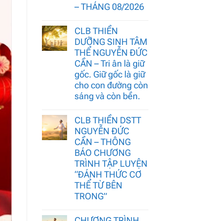
– THÁNG 08/2026
CLB THIỀN
DƯỠNG SINH TÂM
THỂ NGUYỄN ĐỨC
CẦN – Tri ân là giữ
gốc. Giữ gốc là giữ
cho con đường còn
sáng và còn bền.
CLB THIỀN DSTT
NGUYỄN ĐỨC
CẦN – THÔNG
BÁO CHƯƠNG
TRÌNH TẬP LUYỆN
“ĐÁNH THỨC CƠ
THỂ TỪ BÊN
TRONG”
CHƯƠNG TRÌNH