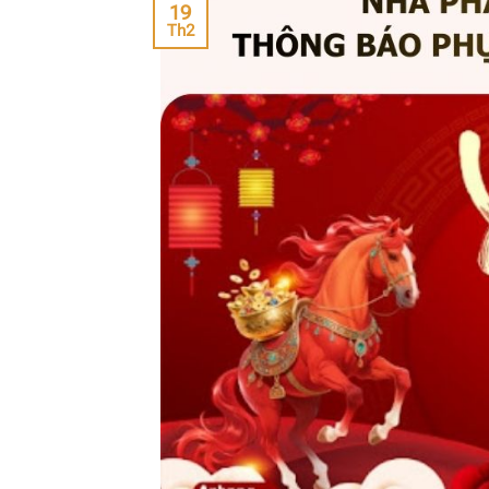
19
Th2