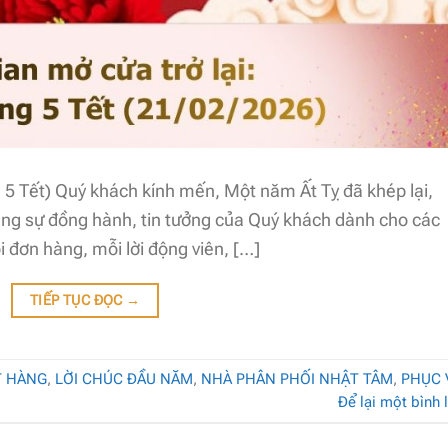
g 5 Tết) Quý khách kính mến, Một năm Ất Tỵ đã khép lại,
ùng sự đồng hành, tin tưởng của Quý khách dành cho các
đơn hàng, mỗi lời động viên, […]
TIẾP TỤC ĐỌC
→
T HÀNG
,
LỜI CHÚC ĐẦU NĂM
,
NHÀ PHÂN PHỐI NHẬT TÂM
,
PHỤC 
Để lại một bình 