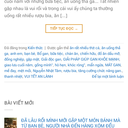
cuối năm với những bữa tiệc, ăn uống thả ga… Tất nhiên
gặp nhau là vui rồi và trong cái vui ấy chúng ta thường
uống rất nhiều rượu bia, ăn […]
TIẾP TỤC ĐỌC
→
Đã đăng trong
Kiến thức
|
Được gắn thẻ
ăn rất nhiều thịt cá
,
ăn uống thả
ga
,
anh em
,
bạn bè
,
Bổ gan
,
bữa tiệc
,
chán ăn
,
chiến hữu
,
đồ ăn dầu mỡ
,
đồng nghiệp
,
gặp mặt
,
Giải độc gan
,
GIẢI PHÁP GIÚP GAN KHỎE MẠNH
,
giao lưu cuối năm
,
gồng mình"
,
hò hẹn
,
khóc ròng"
,
mẩn ngứa
,
MÁT GAN
,
mề đay
,
mệt mỏi
,
Nguyễn Nhật Tâm
,
rượu bia
,
tăng cường chức năng gan.
,
thanh nhiệt
,
VUI TẾT AN LÀNH
Để lại một bình luận
BÀI VIẾT MỚI
ĐÃ LÂU RỒI MÌNH MỚI GẶP MỘT MÓN BÁNH MÀ
TỪ BẠN BÈ, NGƯỜI NHÀ ĐẾN HÀNG XÓM ĐỀU