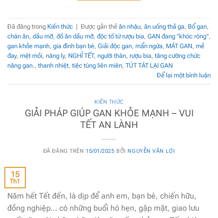
Đã đăng trong
Kiến thức
|
Được gắn thẻ
ăn nhậu
,
ăn uống thả ga
,
Bổ gan
,
chán ăn
,
dầu mỡ
,
đồ ăn dầu mỡ
,
độc tố từ rượu bia
,
GAN đang "khóc ròng"
,
gan khỏe mạnh
,
gia đình bạn bè
,
Giải độc gan
,
mẩn ngứa
,
MÁT GAN
,
mề
đay
,
mệt mỏi
,
nâng ly
,
NGHỈ TẾT
,
người thân
,
rượu bia
,
tăng cường chức
năng gan.
,
thanh nhiệt
,
tiệc tùng liên miên
,
TÚT TÁT LẠI GAN
Để lại một bình luận
KIẾN THỨC
GIẢI PHÁP GIÚP GAN KHỎE MẠNH – VUI
TẾT AN LÀNH
ĐÃ ĐĂNG TRÊN
15/01/2025
BỞI
NGUYỄN VĂN LỢI
15
Th1
Năm hết Tết đến, là dịp để anh em, bạn bè, chiến hữu,
đồng nghiệp… có những buổi hò hẹn, gặp mặt, giao lưu