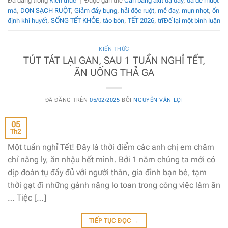
Đã đăng trong
Kiến thức
|
Được gắn thẻ
Cân bằng axit dạ dày
,
da dẻ mượt
mà
,
DỌN SẠCH RUỘT
,
Giảm đầy bụng
,
hải độc ruột
,
mề đay
,
mụn nhọt
,
ổn
định khí huyết
,
SỐNG TẾT KHỎE
,
táo bón
,
TẾT 2026
,
trĩ
Để lại một bình luận
KIẾN THỨC
TÚT TÁT LẠI GAN, SAU 1 TUẦN NGHỈ TẾT,
ĂN UỐNG THẢ GA
ĐÃ ĐĂNG TRÊN
05/02/2025
BỞI
NGUYỄN VĂN LỢI
05
Th2
Một tuần nghỉ Tết! Đây là thời điểm các anh chị em chăm
chỉ nâng ly, ăn nhậu hết mình. Bởi 1 năm chúng ta mới có
dịp đoàn tụ đầy đủ với người thân, gia đình bạn bè, tạm
thời gạt đi những gánh nặng lo toan trong công việc làm ăn
… Tiệc […]
TIẾP TỤC ĐỌC
→