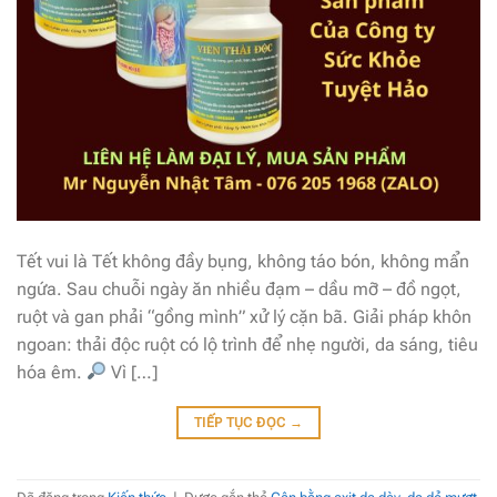
Tết vui là Tết không đầy bụng, không táo bón, không mẩn
ngứa. Sau chuỗi ngày ăn nhiều đạm – dầu mỡ – đồ ngọt,
ruột và gan phải “gồng mình” xử lý cặn bã. Giải pháp khôn
ngoan: thải độc ruột có lộ trình để nhẹ người, da sáng, tiêu
hóa êm.
Vì […]
TIẾP TỤC ĐỌC
→