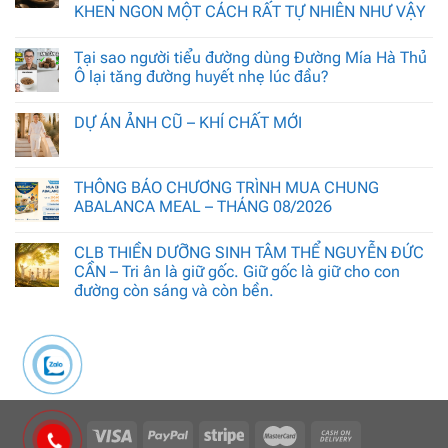
KHEN NGON MỘT CÁCH RẤT TỰ NHIÊN NHƯ VẬY
Tại sao người tiểu đường dùng Đường Mía Hà Thủ
Ô lại tăng đường huyết nhẹ lúc đầu?
DỰ ÁN ẢNH CŨ – KHÍ CHẤT MỚI
THÔNG BÁO CHƯƠNG TRÌNH MUA CHUNG
ABALANCA MEAL – THÁNG 08/2026
CLB THIỀN DƯỠNG SINH TÂM THỂ NGUYỄN ĐỨC
CẦN – Tri ân là giữ gốc. Giữ gốc là giữ cho con
đường còn sáng và còn bền.