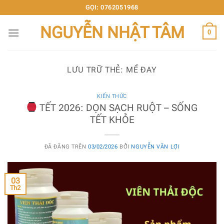
Chuyển
GỌI: 0762051968
đến
NGUYỄN NHẬT TÂM
nội
0
dung
LƯU TRỮ THẺ:
MỀ ĐAY
KIẾN THỨC
TẾT 2026: DỌN SẠCH RUỘT – SỐNG
TẾT KHỎE
ĐÃ ĐĂNG TRÊN
03/02/2026
BỞI
NGUYỄN VĂN LỢI
03
Th2