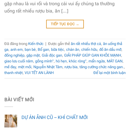
gặp nhau là vui rồi và trong cái vui ấy chúng ta thường
uống rất nhiều rượu bia, ăn […]
TIẾP TỤC ĐỌC
→
Đã đăng trong
Kiến thức
|
Được gắn thẻ
ăn rất nhiều thịt cá
,
ăn uống thả
ga
,
anh em
,
bạn bè
,
Bổ gan
,
bữa tiệc
,
chán ăn
,
chiến hữu
,
đồ ăn dầu mỡ
,
đồng nghiệp
,
gặp mặt
,
Giải độc gan
,
GIẢI PHÁP GIÚP GAN KHỎE MẠNH
,
giao lưu cuối năm
,
gồng mình"
,
hò hẹn
,
khóc ròng"
,
mẩn ngứa
,
MÁT GAN
,
mề đay
,
mệt mỏi
,
Nguyễn Nhật Tâm
,
rượu bia
,
tăng cường chức năng gan.
,
thanh nhiệt
,
VUI TẾT AN LÀNH
Để lại một bình luận
BÀI VIẾT MỚI
DỰ ÁN ẢNH CŨ – KHÍ CHẤT MỚI