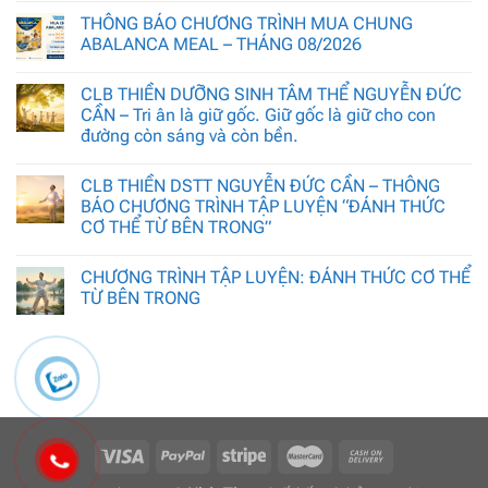
THÔNG BÁO CHƯƠNG TRÌNH MUA CHUNG
ABALANCA MEAL – THÁNG 08/2026
CLB THIỀN DƯỠNG SINH TÂM THỂ NGUYỄN ĐỨC
CẦN – Tri ân là giữ gốc. Giữ gốc là giữ cho con
đường còn sáng và còn bền.
CLB THIỀN DSTT NGUYỄN ĐỨC CẦN – THÔNG
BÁO CHƯƠNG TRÌNH TẬP LUYỆN “ĐÁNH THỨC
CƠ THỂ TỪ BÊN TRONG”
CHƯƠNG TRÌNH TẬP LUYỆN: ĐÁNH THỨC CƠ THỂ
TỪ BÊN TRONG