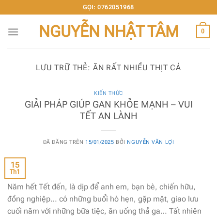
Chuyển
GỌI: 0762051968
đến
NGUYỄN NHẬT TÂM
nội
0
dung
LƯU TRỮ THẺ:
ĂN RẤT NHIỀU THỊT CÁ
KIẾN THỨC
GIẢI PHÁP GIÚP GAN KHỎE MẠNH – VUI
TẾT AN LÀNH
ĐÃ ĐĂNG TRÊN
15/01/2025
BỞI
NGUYỄN VĂN LỢI
15
Th1
Năm hết Tết đến, là dịp để anh em, bạn bè, chiến hữu,
đồng nghiệp… có những buổi hò hẹn, gặp mặt, giao lưu
cuối năm với những bữa tiệc, ăn uống thả ga… Tất nhiên