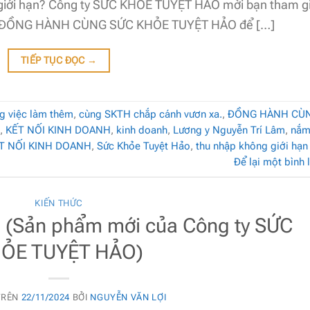
g giới hạn? Công ty SỨC KHỎE TUYỆT HẢO mời bạn tham g
 – ĐỒNG HÀNH CÙNG SỨC KHỎE TUYỆT HẢO để […]
TIẾP TỤC ĐỌC
→
g việc làm thêm
,
cùng SKTH chắp cánh vươn xa.
,
ĐỒNG HÀNH CÙ
,
KẾT NỐI KINH DOANH
,
kinh doanh
,
Lương y Nguyễn Trí Lâm
,
nắ
ẾT NỐI KINH DOANH
,
Sức Khỏe Tuyệt Hảo
,
thu nhập không giới hạn
Để lại một bình 
KIẾN THỨC
Sản phẩm mới của Công ty SỨC
ỎE TUYỆT HẢO)
TRÊN
22/11/2024
BỞI
NGUYỄN VĂN LỢI