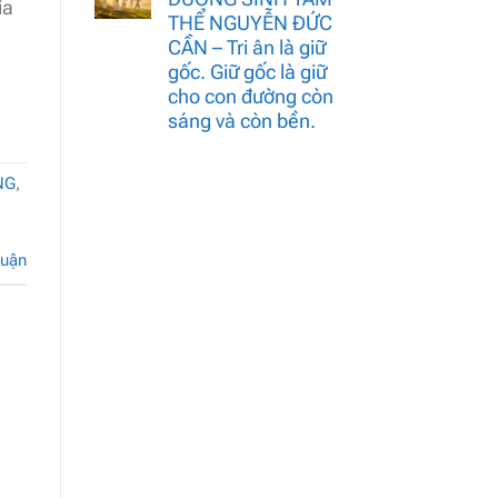
ia
THỂ NGUYỄN ĐỨC
CẦN – Tri ân là giữ
gốc. Giữ gốc là giữ
cho con đường còn
sáng và còn bền.
NG
,
m
luận