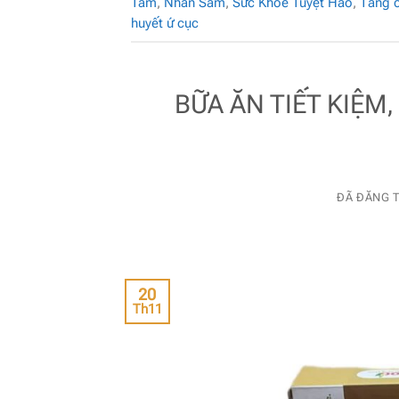
Tâm
,
Nhân Sâm
,
Sức Khỏe Tuyệt Hảo
,
Tăng 
huyết ứ cục
BỮA ĂN TIẾT KIỆM
ĐÃ ĐĂNG 
20
Th11