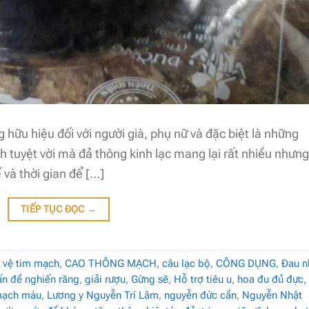
hữu hiệu đối với người già, phụ nữ và đặc biệt là những
ích tuyệt vời mà đả thông kinh lạc mang lại rất nhiều nhưng
 và thời gian để […]
TIẾP TỤC ĐỌC
→
 vệ tim mạch
,
CAO THÔNG MẠCH
,
câu lạc bộ
,
CÔNG DỤNG
,
Đau n
ấn đề nghiến răng
,
giải rượu
,
Gừng sẽ
,
Hỗ trợ tiêu u
,
hoa đu đủ đực
,
mạch máu
,
Lương y Nguyễn Trí Lâm
,
nguyễn đức cần
,
Nguyễn Nhật