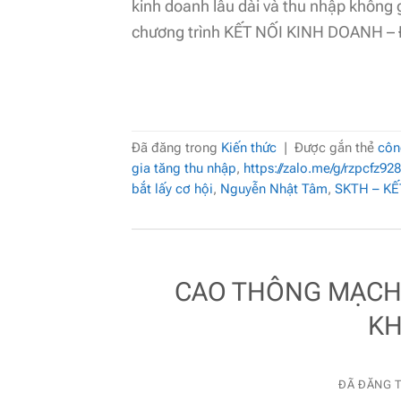
kinh doanh lâu dài và thu nhập khôn
chương trình KẾT NỐI KINH DOANH
Đã đăng trong
Kiến thức
|
Được gắn thẻ
côn
gia tăng thu nhập
,
https://zalo.me/g/rzpcfz928
bắt lấy cơ hội
,
Nguyễn Nhật Tâm
,
SKTH – K
CAO THÔNG MẠCH (
KH
ĐÃ ĐĂNG 