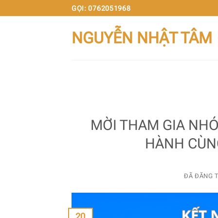
Chuyển
GỌI: 0762051968
đến
NGUYỄN NHẬT TÂM
nội
dung
MỜI THAM GIA NHÓ
HÀNH CÙN
ĐÃ ĐĂNG 
20