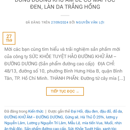
ĐEN, LÀN DA TRẮNG HỒNG
ĐÃ ĐĂNG TRÊN
27/09/2024
BỞI
NGUYỄN VĂN LỢI
27
Th9
Mời các bạn cùng tìm hiểu và trải nghiệm sản phầm mới
của công ty SỨC KHỎE TUYỆT HẢO ĐƯỜNG KHỬ ÂM –
ĐƯỜNG DƯƠNG (Sản phẩm đường cao cấp) ĐỊA CHỈ:
48/13, đường số 10, phường Bình Hưng Hòa B, quận Bình
Tân, TP. Hồ Chí Minh. THÀNH PHẦN: Đường từ cây mía […]
TIẾP TỤC ĐỌC
→
Đã đăng trong
Kiến thức
|
Được gắn thẻ
Đại Hồi
,
đậu đen
,
đậu đỏ
,
đỏ da
,
ĐƯỜNG KHỬ ÂM – ĐƯỜNG DƯƠNG
,
Gừng sẽ
,
Hà Thủ Ô 25%
,
lương y
Nguyễn Lâm
,
Lương y Nguyễn Trí Lâm
,
Mẫu Lệ
,
mía tiến Vua
,
Muối
,
nhịn
ăn thải độc
,
Sản phẩm đường cao cấp
,
Sức Khỏe Tuyệt Hảo
,
xanh tóc