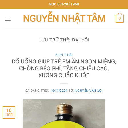
Chuyển
GỌI: 0762051968
đến
NGUYỄN NHẬT TÂM
nội
0
dung
LƯU TRỮ THẺ:
ĐẠI HỒI
KIẾN THỨC
ĐỒ UỐNG GIÚP TRẺ EM ĂN NGON MIỆNG,
CHỐNG BÉO PHÍ, TĂNG CHIỀU CAO,
XƯƠNG CHẮC KHỎE
ĐÃ ĐĂNG TRÊN
10/11/2024
BỞI
NGUYỄN VĂN LỢI
10
Th11