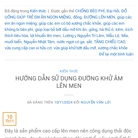
Đã đăng trong
Kiến thức
|
Được gắn thẻ
CHỐNG BÉO PHÍ
,
Đại Hồi
,
ĐỒ
UỐNG GIÚP TRẺ EM ĂN NGON MIỆNG
,
đồng
,
ĐƯỜNG LÊN MEN
,
giúp các
em ăn ngon miệng
,
giúp các em có bộ xương chắc khỏe
,
giúp các em
không bị béo phí
,
giúp loại bỏ bớt dầu mỡ khi ăn
,
gừng
,
hà thủ ô
,
kẽm
,
kích
thích tiêu hóa
,
lợi khuẩn lên men
,
Lương y Nguyễn Trí Lâm
,
Mẫu Lệ
,
Mía
,
muối biển
,
Nguyễn Nhật Tâm
,
nước ngọt có ga
,
sắt
,
TĂNG CHIỀU CAO
,
vừa cung cấp can xi hữu cơ
,
vừa giúp khử bớt dầu mỡ
,
xương chắc khỏe
Để lại một bình luận
KIẾN THỨC
HƯỚNG DẪN SỬ DỤNG ĐƯỜNG KHỬ ÂM
LÊN MEN
ĐÃ ĐĂNG TRÊN
10/11/2024
BỞI
NGUYỄN VĂN LỢI
10
Th11
Đây là sản phẩm cao cấp lên men nên công dụng thải độc