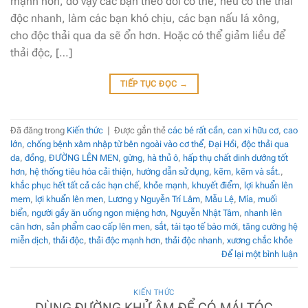
mạnh hơn, do vậy các bạn theo dõi cơ thể, nếu cơ thể thải
độc nhanh, làm các bạn khó chịu, các bạn nấu lá xông,
cho độc thải qua da sẽ ổn hơn. Hoặc có thể giảm liều để
thải độc, […]
TIẾP TỤC ĐỌC
→
Đã đăng trong
Kiến thức
|
Được gắn thẻ
các bé rất cần
,
can xi hữu cơ
,
cao
lớn
,
chống bệnh xâm nhập từ bên ngoài vào cơ thể
,
Đại Hồi
,
độc thải qua
da
,
đồng
,
ĐƯỜNG LÊN MEN
,
gừng
,
hà thủ ô
,
hấp thụ chất dinh dướng tốt
hơn
,
hệ thống tiêu hóa cải thiện
,
hướng dẫn sử dụng
,
kẽm
,
kẽm và sắt.
,
khắc phục hết tất cả các hạn chế
,
khỏe mạnh
,
khuyết điểm
,
lợi khuẩn lên
mem
,
lợi khuẩn lên men
,
Lương y Nguyễn Trí Lâm
,
Mẫu Lệ
,
Mía
,
muối
biển
,
người gầy ăn uống ngon miệng hơn
,
Nguyễn Nhật Tâm
,
nhanh lên
cân hơn
,
sản phẩm cao cấp lên men
,
sắt
,
tái tạo tế bào mới
,
tăng cường hệ
miễn dịch
,
thải độc
,
thải độc mạnh hơn
,
thải độc nhanh
,
xương chắc khỏe
Để lại một bình luận
KIẾN THỨC
DÙNG ĐƯỜNG KHỬ ÂM ĐỂ CÓ MÁI TÓC