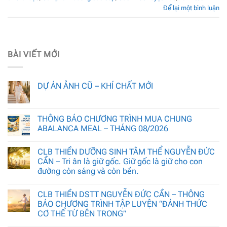
Để lại một bình luận
BÀI VIẾT MỚI
DỰ ÁN ẢNH CŨ – KHÍ CHẤT MỚI
THÔNG BÁO CHƯƠNG TRÌNH MUA CHUNG
ABALANCA MEAL – THÁNG 08/2026
CLB THIỀN DƯỠNG SINH TÂM THỂ NGUYỄN ĐỨC
CẦN – Tri ân là giữ gốc. Giữ gốc là giữ cho con
đường còn sáng và còn bền.
CLB THIỀN DSTT NGUYỄN ĐỨC CẦN – THÔNG
BÁO CHƯƠNG TRÌNH TẬP LUYỆN “ĐÁNH THỨC
CƠ THỂ TỪ BÊN TRONG”