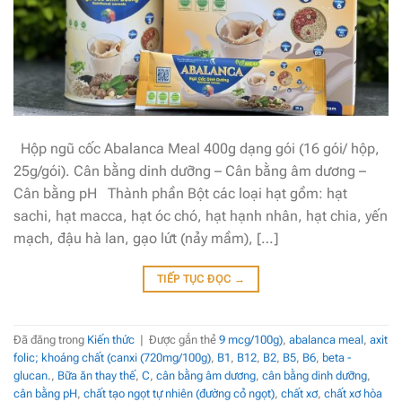
Hộp ngũ cốc Abalanca Meal 400g dạng gói (16 gói/ hộp,
25g/gói). Cân bằng dinh dưỡng – Cân bằng âm dương –
Cân bằng pH Thành phần Bột các loại hạt gồm: hạt
sachi, hạt macca, hạt óc chó, hạt hạnh nhân, hạt chia, yến
mạch, đậu hà lan, gạo lứt (nảy mầm), […]
TIẾP TỤC ĐỌC
→
Đã đăng trong
Kiến thức
|
Được gắn thẻ
9 mcg/100g)
,
abalanca meal
,
axit
folic; khoáng chất (canxi (720mg/100g)
,
B1
,
B12
,
B2
,
B5
,
B6
,
beta -
glucan.
,
Bữa ăn thay thế
,
C
,
cân bằng âm dương
,
cân bằng dinh dưỡng
,
cân bằng pH
,
chất tạo ngọt tự nhiên (đường cỏ ngọt)
,
chất xơ
,
chất xơ hòa