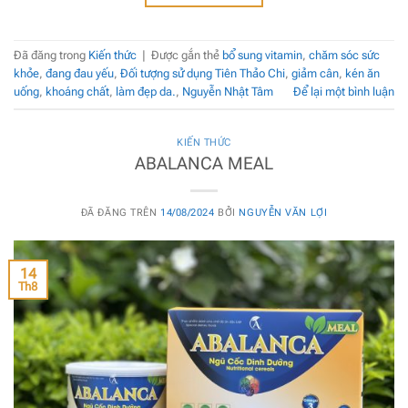
Đã đăng trong
Kiến thức
|
Được gắn thẻ
bổ sung vitamin
,
chăm sóc sức
khỏe
,
đang đau yếu
,
Đối tượng sử dụng Tiên Thảo Chi
,
giảm cân
,
kén ăn
uống
,
khoáng chất
,
làm đẹp da.
,
Nguyễn Nhật Tâm
Để lại một bình luận
KIẾN THỨC
ABALANCA MEAL
ĐÃ ĐĂNG TRÊN
14/08/2024
BỞI
NGUYỄN VĂN LỢI
14
Th8