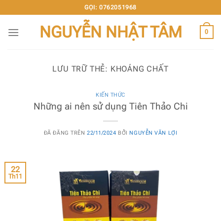
Chuyển
GỌI: 0762051968
đến
NGUYỄN NHẬT TÂM
nội
0
dung
LƯU TRỮ THẺ:
KHOÁNG CHẤT
KIẾN THỨC
Những ai nên sử dụng Tiên Thảo Chi
ĐÃ ĐĂNG TRÊN
22/11/2024
BỞI
NGUYỄN VĂN LỢI
22
Th11