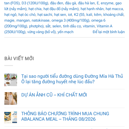
tan (FOS)
,
D3 (120IU/100g)
,
đậu đen
,
đậu gà
,
đậu hà lan
,
E
,
enzyme
,
gạo
lứt (nảy mầm)
,
hạt chia
,
hạt đậu đỏ (nảy mầm)
,
hạt hạnh nhân
,
hạt macca
,
hạt ngô
,
hạt óc chó
,
hạt sachi
,
hạt sen
,
iot
,
K2 (55
,
kali
,
kẽm
,
khoáng chất
,
magie
,
mangan
,
natokinase
,
omega 3 (400mg/100g)
,
omega 6
(200mg/100g)
,
photpho)
,
sắt
,
selen
,
tinh dầu cọ
,
vitamin
,
Vitamin A
(250IU/100g)
,
vừng vàng (bỏ vỏ)
,
yến mạch
Để lại một bình luận
BÀI VIẾT MỚI
Tại sao người tiểu đường dùng Đường Mía Hà Thủ
Ô lại tăng đường huyết nhẹ lúc đầu?
DỰ ÁN ẢNH CŨ – KHÍ CHẤT MỚI
THÔNG BÁO CHƯƠNG TRÌNH MUA CHUNG
ABALANCA MEAL – THÁNG 08/2026