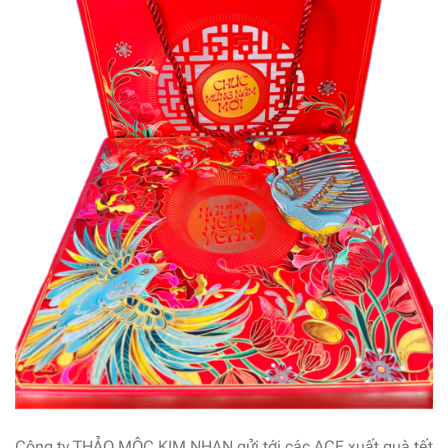
Công ty THẢO MỘC KIM NHAN gửi tới các ACE xuất quà tết