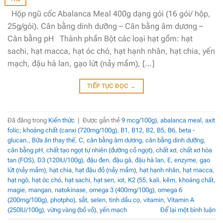
Hộp ngũ cốc Abalanca Meal 400g dạng gói (16 gói/ hộp,
25g/gói). Cân bằng dinh dưỡng – Cân bằng âm dương –
Cân bằng pH Thành phần Bột các loại hạt gồm: hạt
sachi, hạt macca, hạt óc chó, hạt hạnh nhân, hạt chia, yến
mạch, đậu hà lan, gạo lứt (nảy mầm), […]
TIẾP TỤC ĐỌC
→
Đã đăng trong
Kiến thức
|
Được gắn thẻ
9 mcg/100g)
,
abalanca meal
,
axit
folic; khoáng chất (canxi (720mg/100g)
,
B1
,
B12
,
B2
,
B5
,
B6
,
beta -
glucan.
,
Bữa ăn thay thế
,
C
,
cân bằng âm dương
,
cân bằng dinh dưỡng
,
cân bằng pH
,
chất tạo ngọt tự nhiên (đường cỏ ngọt)
,
chất xơ
,
chất xơ hòa
tan (FOS)
,
D3 (120IU/100g)
,
đậu đen
,
đậu gà
,
đậu hà lan
,
E
,
enzyme
,
gạo
lứt (nảy mầm)
,
hạt chia
,
hạt đậu đỏ (nảy mầm)
,
hạt hạnh nhân
,
hạt macca
,
hạt ngô
,
hạt óc chó
,
hạt sachi
,
hạt sen
,
iot
,
K2 (55
,
kali
,
kẽm
,
khoáng chất
,
magie
,
mangan
,
natokinase
,
omega 3 (400mg/100g)
,
omega 6
(200mg/100g)
,
photpho)
,
sắt
,
selen
,
tinh dầu cọ
,
vitamin
,
Vitamin A
(250IU/100g)
,
vừng vàng (bỏ vỏ)
,
yến mạch
Để lại một bình luận