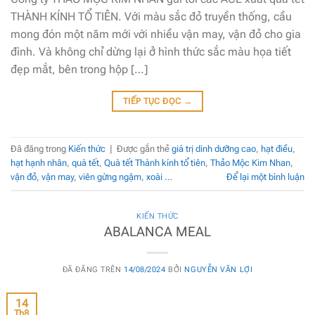
THÀNH KÍNH TỔ TIÊN. Với màu sắc đỏ truyền thống, cầu
mong đón một năm mới với nhiều vận may, vận đỏ cho gia
đình. Và không chỉ dừng lại ở hình thức sắc màu họa tiết
đẹp mắt, bên trong hộp […]
TIẾP TỤC ĐỌC
→
Đã đăng trong
Kiến thức
|
Được gắn thẻ
giá trị dinh dưỡng cao
,
hạt điều
,
hạt hạnh nhân
,
quà tết
,
Quà tết Thành kính tổ tiên
,
Thảo Mộc Kim Nhan
,
vận đỏ
,
vận may
,
viên gừng ngậm
,
xoài …
Để lại một bình luận
KIẾN THỨC
ABALANCA MEAL
ĐÃ ĐĂNG TRÊN
14/08/2024
BỞI
NGUYỄN VĂN LỢI
14
Th8