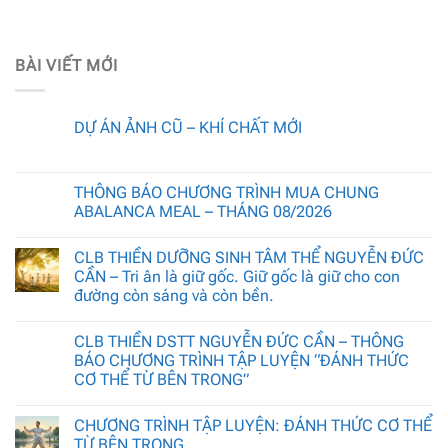
BÀI VIẾT MỚI
DỰ ÁN ẢNH CŨ – KHÍ CHẤT MỚI
THÔNG BÁO CHƯƠNG TRÌNH MUA CHUNG
ABALANCA MEAL – THÁNG 08/2026
CLB THIỀN DƯỠNG SINH TÂM THỂ NGUYỄN ĐỨC
CẦN – Tri ân là giữ gốc. Giữ gốc là giữ cho con
đường còn sáng và còn bền.
CLB THIỀN DSTT NGUYỄN ĐỨC CẦN – THÔNG
BÁO CHƯƠNG TRÌNH TẬP LUYỆN “ĐÁNH THỨC
CƠ THỂ TỪ BÊN TRONG”
CHƯƠNG TRÌNH TẬP LUYỆN: ĐÁNH THỨC CƠ THỂ
TỪ BÊN TRONG