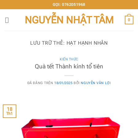
Chuyển
GỌI: 0762051968
đến
NGUYỄN NHẬT TÂM
nội
0
dung
LƯU TRỮ THẺ:
HẠT HẠNH NHÂN
KIẾN THỨC
Quà tết Thành kính tổ tiên
ĐÃ ĐĂNG TRÊN
18/01/2025
BỞI
NGUYỄN VĂN LỢI
18
Th1