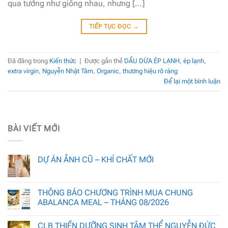
qua tưởng như giống nhau, nhưng […]
TIẾP TỤC ĐỌC
→
Đã đăng trong
Kiến thức
|
Được gắn thẻ
DẦU DỪA ÉP LẠNH
,
ép lạnh
,
extra virgin
,
Nguyễn Nhật Tâm
,
Organic
,
thương hiệu rõ ràng
Để lại một bình luận
BÀI VIẾT MỚI
DỰ ÁN ẢNH CŨ – KHÍ CHẤT MỚI
THÔNG BÁO CHƯƠNG TRÌNH MUA CHUNG
ABALANCA MEAL – THÁNG 08/2026
CLB THIỀN DƯỠNG SINH TÂM THỂ NGUYỄN ĐỨC