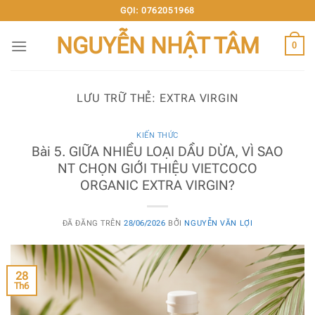
Chuyển
GỌI: 0762051968
đến
NGUYỄN NHẬT TÂM
nội
0
dung
LƯU TRỮ THẺ:
EXTRA VIRGIN
KIẾN THỨC
Bài 5. GIỮA NHIỀU LOẠI DẦU DỪA, VÌ SAO
NT CHỌN GIỚI THIỆU VIETCOCO
ORGANIC EXTRA VIRGIN?
ĐÃ ĐĂNG TRÊN
28/06/2026
BỞI
NGUYỄN VĂN LỢI
28
Th6