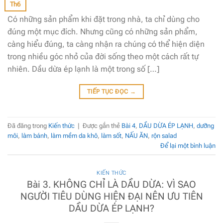
Th6
Có những sản phẩm khi đặt trong nhà, ta chỉ dùng cho
đúng một mục đích. Nhưng cũng có những sản phẩm,
càng hiểu đúng, ta càng nhận ra chúng có thể hiện diện
trong nhiều góc nhỏ của đời sống theo một cách rất tự
nhiên. Dầu dừa ép lạnh là một trong số […]
TIẾP TỤC ĐỌC
→
Đã đăng trong
Kiến thức
|
Được gắn thẻ
Bài 4
,
DẦU DỪA ÉP LẠNH
,
dưỡng
môi
,
làm bánh
,
làm mềm da khô
,
làm sốt
,
NẤU ĂN
,
rộn salad
Để lại một bình luận
KIẾN THỨC
Bài 3. KHÔNG CHỈ LÀ DẦU DỪA: VÌ SAO
NGƯỜI TIÊU DÙNG HIỆN ĐẠI NÊN ƯU TIÊN
DẦU DỪA ÉP LẠNH?