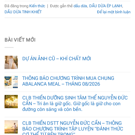
Đã đăng trong
Kiến thức
|
Được gắn thẻ
dầu dừa
,
DẦU DỪA ÉP LẠNH
,
DẦU DỪA TINH KHIẾT
Để lại một bình luận
BÀI VIẾT MỚI
DỰ ÁN ẢNH CŨ – KHÍ CHẤT MỚI
THÔNG BÁO CHƯƠNG TRÌNH MUA CHUNG
ABALANCA MEAL – THÁNG 08/2026
CLB THIỀN DƯỠNG SINH TÂM THỂ NGUYỄN ĐỨC
CẦN – Tri ân là giữ gốc. Giữ gốc là giữ cho con
đường còn sáng và còn bền.
CLB THIỀN DSTT NGUYỄN ĐỨC CẦN – THÔNG
BÁO CHƯƠNG TRÌNH TẬP LUYỆN “ĐÁNH THỨC
CƠ THỂ TỪ BÊN TRONG”