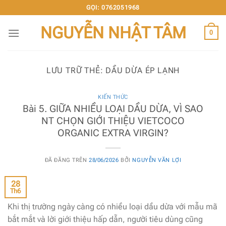
Chuyển
GỌI: 0762051968
đến
NGUYỄN NHẬT TÂM
nội
0
dung
LƯU TRỮ THẺ:
DẦU DỪA ÉP LẠNH
KIẾN THỨC
Bài 5. GIỮA NHIỀU LOẠI DẦU DỪA, VÌ SAO
NT CHỌN GIỚI THIỆU VIETCOCO
ORGANIC EXTRA VIRGIN?
ĐÃ ĐĂNG TRÊN
28/06/2026
BỞI
NGUYỄN VĂN LỢI
28
Th6
Khi thị trường ngày càng có nhiều loại dầu dừa với mẫu mã
bắt mắt và lời giới thiệu hấp dẫn, người tiêu dùng cũng