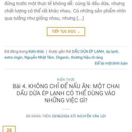
đứng trước một thực tế không dễ: cùng là dầu dừa, nhưng
chất lượng có thể rất khác nhau. Có những sản phẩm nhìn
qua tưởng như giống nhau, nhưng […]
TIẾP TỤC ĐỌC
→
Đã đăng trong
Kiến thức
|
Được gắn thẻ
DẦU DỪA ÉP LẠNH
,
ép lạnh
,
extra virgin
,
Nguyễn Nhật Tâm
,
Organic
,
thương hiệu rõ ràng
Để lại một bình luận
KIẾN THỨC
Bài 4. KHÔNG CHỈ ĐỂ NẤU ĂN: MỘT CHAI
DẦU DỪA ÉP LẠNH CÓ THỂ DÙNG VÀO
NHỮNG VIỆC GÌ?
ĐÃ ĐĂNG TRÊN
28/06/2026
BỞI
NGUYỄN VĂN LỢI
28