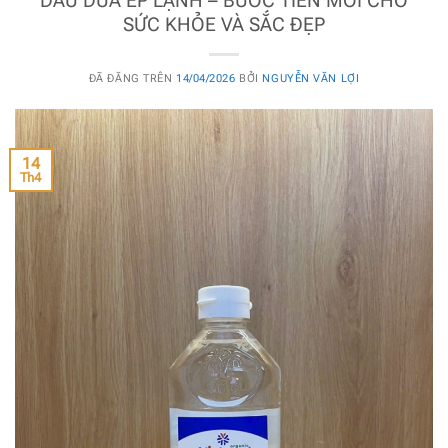
DẦU DỪA ÉP LẠNH – BƯỚC TIẾN MỚI CHO
SỨC KHỎE VÀ SẮC ĐẸP
ĐÃ ĐĂNG TRÊN
14/04/2026
BỞI
NGUYỄN VĂN LỢI
14
Th4