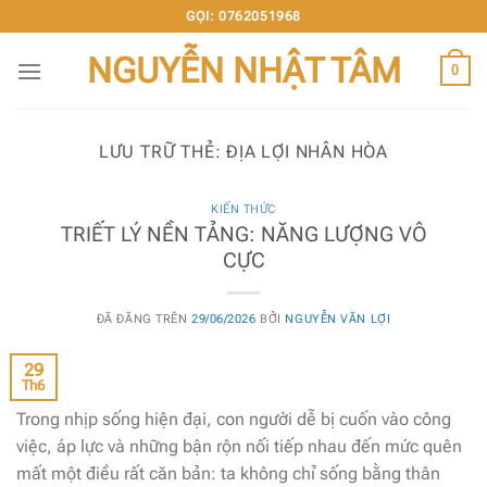
Chuyển
GỌI: 0762051968
đến
NGUYỄN NHẬT TÂM
nội
0
dung
LƯU TRỮ THẺ:
ĐỊA LỢI NHÂN HÒA
KIẾN THỨC
TRIẾT LÝ NỀN TẢNG: NĂNG LƯỢNG VÔ
CỰC
ĐÃ ĐĂNG TRÊN
29/06/2026
BỞI
NGUYỄN VĂN LỢI
29
Th6
Trong nhịp sống hiện đại, con người dễ bị cuốn vào công
việc, áp lực và những bận rộn nối tiếp nhau đến mức quên
mất một điều rất căn bản: ta không chỉ sống bằng thân