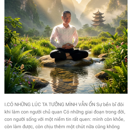
I.CÓ NHỮNG LÚC TA TƯỞNG MÌNH VẪN ỔN Sự bền bỉ đôi
khi làm con người chủ quan Có những giai đoạn trong đời,
con người sống với một niềm tin rất quen: mình còn khỏe,
còn làm được, còn chịu thêm một chút nữa cũng không