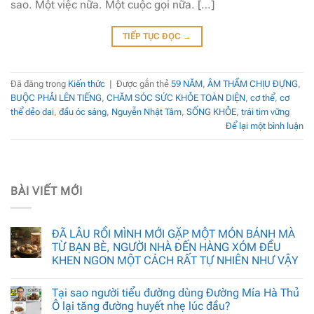
sao. Một việc nữa. Một cuộc gọi nữa. […]
TIẾP TỤC ĐỌC
→
Đã đăng trong
Kiến thức
|
Được gắn thẻ
59 NĂM
,
ÂM THẦM CHỊU ĐỰNG
,
BUỘC PHẢI LÊN TIẾNG
,
CHĂM SÓC SỨC KHỎE TOÀN DIỆN
,
cơ thể
,
cơ
thể dẻo dai
,
đầu óc sáng
,
Nguyễn Nhật Tâm
,
SỐNG KHỎE
,
trái tim vững
Để lại một bình luận
BÀI VIẾT MỚI
ĐÃ LÂU RỒI MÌNH MỚI GẶP MỘT MÓN BÁNH MÀ
TỪ BẠN BÈ, NGƯỜI NHÀ ĐẾN HÀNG XÓM ĐỀU
KHEN NGON MỘT CÁCH RẤT TỰ NHIÊN NHƯ VẬY
Tại sao người tiểu đường dùng Đường Mía Hà Thủ
Ô lại tăng đường huyết nhẹ lúc đầu?