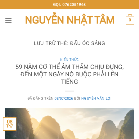
Chuyển
GỌI: 0762051968
đến
NGUYỄN NHẬT TÂM
nội
0
dung
LƯU TRỮ THẺ:
ĐẦU ÓC SÁNG
KIẾN THỨC
59 NĂM CƠ THỂ ÂM THẦM CHỊU ĐỰNG,
ĐẾN MỘT NGÀY NÓ BUỘC PHẢI LÊN
TIẾNG
ĐÃ ĐĂNG TRÊN
08/07/2026
BỞI
NGUYỄN VĂN LỢI
08
Th7