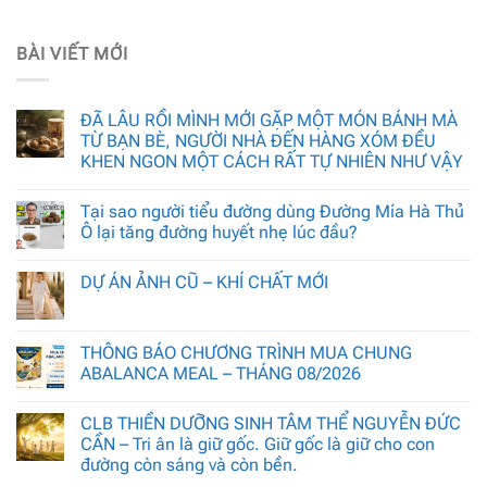
BÀI VIẾT MỚI
ĐÃ LÂU RỒI MÌNH MỚI GẶP MỘT MÓN BÁNH MÀ
TỪ BẠN BÈ, NGƯỜI NHÀ ĐẾN HÀNG XÓM ĐỀU
KHEN NGON MỘT CÁCH RẤT TỰ NHIÊN NHƯ VẬY
Tại sao người tiểu đường dùng Đường Mía Hà Thủ
Ô lại tăng đường huyết nhẹ lúc đầu?
DỰ ÁN ẢNH CŨ – KHÍ CHẤT MỚI
THÔNG BÁO CHƯƠNG TRÌNH MUA CHUNG
ABALANCA MEAL – THÁNG 08/2026
CLB THIỀN DƯỠNG SINH TÂM THỂ NGUYỄN ĐỨC
CẦN – Tri ân là giữ gốc. Giữ gốc là giữ cho con
đường còn sáng và còn bền.