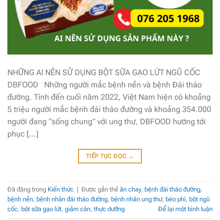
NHỮNG AI NÊN SỬ DỤNG BỘT SỮA GẠO LỨT NGŨ CỐC
DBFOOD Những người mắc bệnh nền và bệnh Đái tháo
đường. Tính đến cuối năm 2022, Việt Nam hiện có khoảng
5 triệu người mắc bệnh đái tháo đường và khoảng 354.000
người đang “sống chung” với ung thư, DBFOOD hướng tới
phục […]
TIẾP TỤC ĐỌC
→
Đã đăng trong
Kiến thức
|
Được gắn thẻ
ăn chay
,
bệnh đái tháo đường
,
bệnh nền
,
bệnh nhân đái tháo đường
,
bệnh nhân ung thư
,
béo phì
,
bột ngũ
cốc
,
bột sữa gạo lứt
,
giảm cân
,
thực dưỡng
Để lại một bình luận