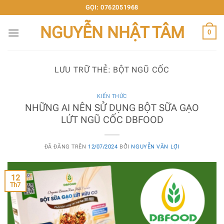
Chuyển
GỌI: 0762051968
đến
NGUYỄN NHẬT TÂM
nội
0
dung
LƯU TRỮ THẺ:
BỘT NGŨ CỐC
KIẾN THỨC
NHỮNG AI NÊN SỬ DỤNG BỘT SỮA GẠO
LỨT NGŨ CỐC DBFOOD
ĐÃ ĐĂNG TRÊN
12/07/2024
BỞI
NGUYỄN VĂN LỢI
12
Th7