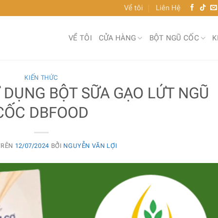
Về tôi
Liên Hệ
VỀ TÔI
CỬA HÀNG
BỘT NGŨ CỐC
K
KIẾN THỨC
 DỤNG BỘT SỮA GẠO LỨT NGŨ
CỐC DBFOOD
TRÊN
12/07/2024
BỞI
NGUYỄN VĂN LỢI