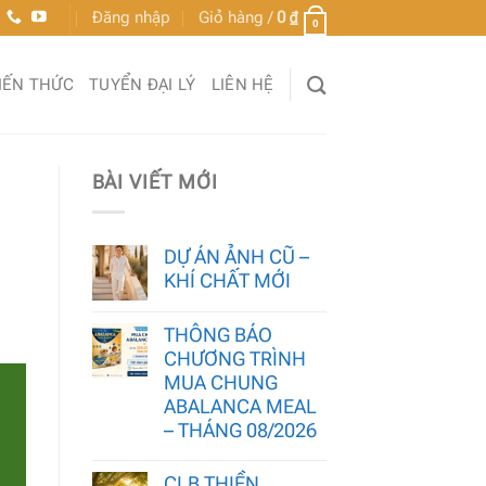
Đăng nhập
Giỏ hàng /
0
₫
0
IẾN THỨC
TUYỂN ĐẠI LÝ
LIÊN HỆ
BÀI VIẾT MỚI
DỰ ÁN ẢNH CŨ –
KHÍ CHẤT MỚI
THÔNG BÁO
CHƯƠNG TRÌNH
MUA CHUNG
ABALANCA MEAL
– THÁNG 08/2026
CLB THIỀN