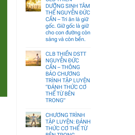
DƯỠNG SINH TÂM
THỂ NGUYỄN ĐỨC
CẦN – Tri ân là giữ
gốc. Giữ gốc là giữ
cho con đường còn
sáng và còn bền.
CLB THIỀN DSTT
NGUYỄN ĐỨC
CẦN – THÔNG
BÁO CHƯƠNG
TRÌNH TẬP LUYỆN
“ĐÁNH THỨC CƠ
THỂ TỪ BÊN
TRONG”
CHƯƠNG TRÌNH
TẬP LUYỆN: ĐÁNH
THỨC CƠ THỂ TỪ
BÊN TRONG