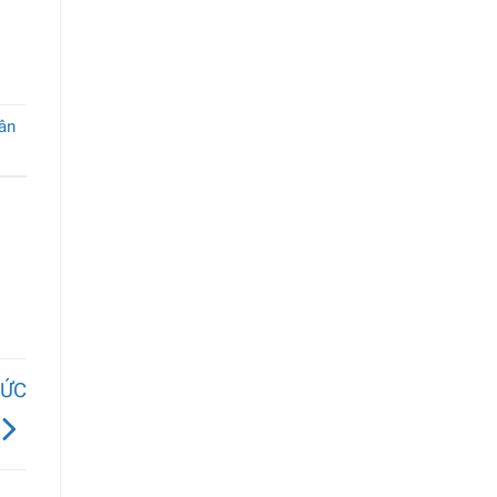
ân
SỨC