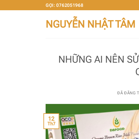
Chuyển
GỌI: 0762051968
đến
NGUYỄN NHẬT TÂM
nội
dung
NHỮNG AI NÊN SỬ
ĐÃ ĐĂNG 
12
Th7