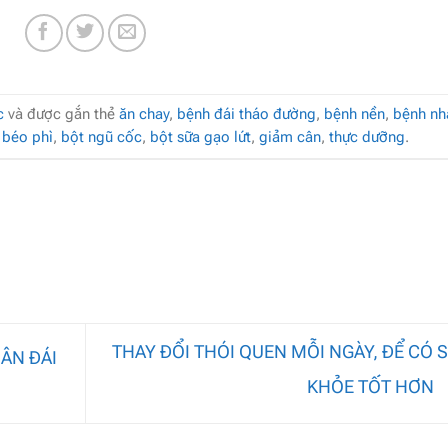
c
và được gắn thẻ
ăn chay
,
bệnh đái tháo đường
,
bệnh nền
,
bệnh nh
,
béo phì
,
bột ngũ cốc
,
bột sữa gạo lứt
,
giảm cân
,
thực dưỡng
.
THAY ĐỔI THÓI QUEN MỖI NGÀY, ĐỂ CÓ 
ÂN ĐÁI
KHỎE TỐT HƠN