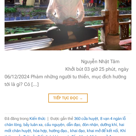
Nguyễn Nhật Tâm
Khởi bút 03 giờ 25 phút, ngày
06/12/2024 Phàm những người tu thiền, mục đích hướng
tới là gì? Có […]
TIẾP TỤC ĐỌC
→
Đã đăng trong
Kiến thức
|
Được gắn thẻ
360 cửa huyệt
,
8 vạn 4 ngàn lỗ
chân lông
,
bảy luân xa
,
cầu nguyện
,
dẫn đạo
,
đón nhận
,
dưỡng khí
,
hai
mốt chân huyệt
,
hòa hợp
,
hướng đạo.
,
khai đạo
,
khai mở để kết nối
,
Khí