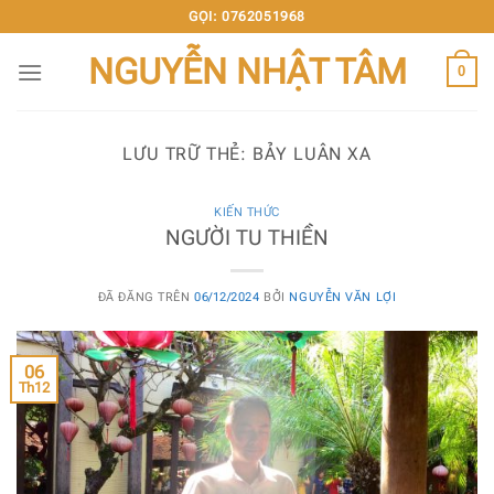
Chuyển
GỌI: 0762051968
đến
NGUYỄN NHẬT TÂM
nội
0
dung
LƯU TRỮ THẺ:
BẢY LUÂN XA
KIẾN THỨC
NGƯỜI TU THIỀN
ĐÃ ĐĂNG TRÊN
06/12/2024
BỞI
NGUYỄN VĂN LỢI
06
Th12