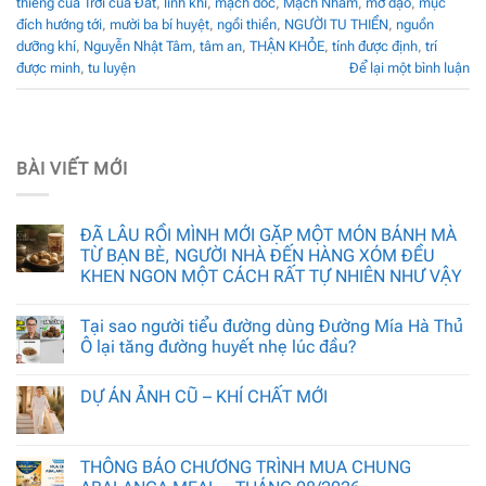
thiêng của Trời của Đất
,
linh khí
,
mạch đốc
,
Mạch Nhâm
,
mở đạo
,
mục
đích hướng tới
,
mười ba bí huyệt
,
ngồi thiền
,
NGƯỜI TU THIỀN
,
nguồn
dưỡng khí
,
Nguyễn Nhật Tâm
,
tâm an
,
THẬN KHỎE
,
tính được định
,
trí
được minh
,
tu luyện
Để lại một bình luận
BÀI VIẾT MỚI
ĐÃ LÂU RỒI MÌNH MỚI GẶP MỘT MÓN BÁNH MÀ
TỪ BẠN BÈ, NGƯỜI NHÀ ĐẾN HÀNG XÓM ĐỀU
KHEN NGON MỘT CÁCH RẤT TỰ NHIÊN NHƯ VẬY
Tại sao người tiểu đường dùng Đường Mía Hà Thủ
Ô lại tăng đường huyết nhẹ lúc đầu?
DỰ ÁN ẢNH CŨ – KHÍ CHẤT MỚI
THÔNG BÁO CHƯƠNG TRÌNH MUA CHUNG