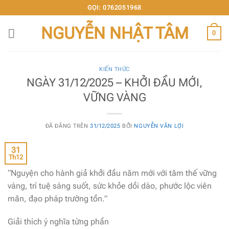
Chuyển
GỌI: 0762051968
đến
NGUYỄN NHẬT TÂM
nội
0
dung
KIẾN THỨC
NGÀY 31/12/2025 – KHỞI ĐẦU MỚI,
VỮNG VÀNG
ĐÃ ĐĂNG TRÊN
31/12/2025
BỞI
NGUYỄN VĂN LỢI
31
Th12
“Nguyện cho hành giả khởi đầu năm mới với tâm thế vững
vàng, trí tuệ sáng suốt, sức khỏe dồi dào, phước lộc viên
mãn, đạo pháp trường tồn.”
Giải thích ý nghĩa từng phần