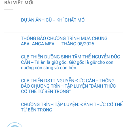
BÀI VIẾT MỚI
DỰ ÁN ẢNH CŨ – KHÍ CHẤT MỚI
THÔNG BÁO CHƯƠNG TRÌNH MUA CHUNG
ABALANCA MEAL – THÁNG 08/2026
CLB THIỀN DƯỠNG SINH TÂM THỂ NGUYỄN ĐỨC
CẦN – Tri ân là giữ gốc. Giữ gốc là giữ cho con
đường còn sáng và còn bền.
CLB THIỀN DSTT NGUYỄN ĐỨC CẦN – THÔNG
BÁO CHƯƠNG TRÌNH TẬP LUYỆN “ĐÁNH THỨC
CƠ THỂ TỪ BÊN TRONG”
CHƯƠNG TRÌNH TẬP LUYỆN: ĐÁNH THỨC CƠ THỂ
TỪ BÊN TRONG