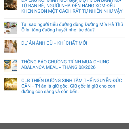
ĐÃ LÂU RỒI MÌNH MỚI GẶP MỘT MÓN BÁNH MÀ
TỪ BẠN BÈ, NGƯỜI NHÀ ĐẾN HÀNG XÓM ĐỀU
KHEN NGON MỘT CÁCH RẤT TỰ NHIÊN NHƯ VẬY
Tại sao người tiểu đường dùng Đường Mía Hà Thủ
Ô lại tăng đường huyết nhẹ lúc đầu?
DỰ ÁN ẢNH CŨ – KHÍ CHẤT MỚI
THÔNG BÁO CHƯƠNG TRÌNH MUA CHUNG
ABALANCA MEAL – THÁNG 08/2026
CLB THIỀN DƯỠNG SINH TÂM THỂ NGUYỄN ĐỨC
CẦN – Tri ân là giữ gốc. Giữ gốc là giữ cho con
đường còn sáng và còn bền.