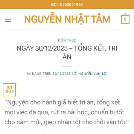
Chuyển
GỌI: 0762051968
đến
NGUYỄN NHẬT TÂM
nội
0
dung
KIẾN THỨC
NGÀY 30/12/2025 – TỔNG KẾT, TRI
ÂN
ĐÃ ĐĂNG TRÊN
30/12/2025
BỞI
NGUYỄN VĂN LỢI
30
Th12
“Nguyện cho hành giả biết tri ân, tổng kết
mọi việc đã qua, rút ra bài học, chuẩn bị tốt
cho năm mới, gieo nhân tốt cho thời vận tới.”