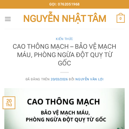
Chuyển
GỌI: 0762051968
đến
NGUYỄN NHẬT TÂM
nội
0
dung
KIẾN THỨC
CAO THÔNG MẠCH – BẢO VỆ MẠCH
MÁU, PHÒNG NGỪA ĐỘT QUỴ TỪ
GỐC
ĐÃ ĐĂNG TRÊN
20/03/2026
BỞI
NGUYỄN VĂN LỢI
20
Th3