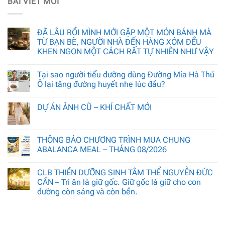
BÀI VIẾT MỚI
ĐÃ LÂU RỒI MÌNH MỚI GẶP MỘT MÓN BÁNH MÀ
TỪ BẠN BÈ, NGƯỜI NHÀ ĐẾN HÀNG XÓM ĐỀU
KHEN NGON MỘT CÁCH RẤT TỰ NHIÊN NHƯ VẬY
Tại sao người tiểu đường dùng Đường Mía Hà Thủ
Ô lại tăng đường huyết nhẹ lúc đầu?
DỰ ÁN ẢNH CŨ – KHÍ CHẤT MỚI
THÔNG BÁO CHƯƠNG TRÌNH MUA CHUNG
ABALANCA MEAL – THÁNG 08/2026
CLB THIỀN DƯỠNG SINH TÂM THỂ NGUYỄN ĐỨC
CẦN – Tri ân là giữ gốc. Giữ gốc là giữ cho con
đường còn sáng và còn bền.