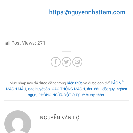
https://nguyennhattam.com
Post Views:
271
Mục nhập này đã được đăng trong
Kiến thức
và được gắn thẻ
BẢO VỆ
MẠCH MÁU
,
cao huyết áp
,
CAO THÔNG MẠCH
,
đau đầu
,
đột quỵ
,
nghẹn
ngực
,
PHÒNG NGỪA ĐỘT QUỴ
,
tê bì tay chân
.
NGUYỄN VĂN LỢI