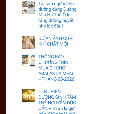
Tại sao người tiểu
đường dùng Đường
Mía Hà Thủ Ô lại
tăng đường huyết
nhẹ lúc đầu?
DỰ ÁN ẢNH CŨ –
KHÍ CHẤT MỚI
THÔNG BÁO
CHƯƠNG TRÌNH
MUA CHUNG
ABALANCA MEAL
– THÁNG 08/2026
CLB THIỀN
DƯỠNG SINH TÂM
THỂ NGUYỄN ĐỨC
CẦN – Tri ân là giữ
gốc. Giữ gốc là giữ