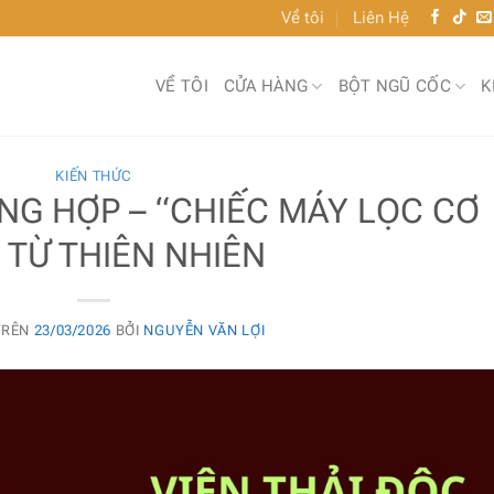
Về tôi
Liên Hệ
VỀ TÔI
CỬA HÀNG
BỘT NGŨ CỐC
K
KIẾN THỨC
ỔNG HỢP – “CHIẾC MÁY LỌC CƠ
 TỪ THIÊN NHIÊN
TRÊN
23/03/2026
BỞI
NGUYỄN VĂN LỢI