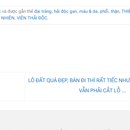
c
và được gắn thẻ
đại tràng
,
hải độc gan
,
máu & da
,
phổi
,
thận
,
THI
NHIÊN
,
VIÊN THẢI ĐỘC
.
LÔ ĐẤT QUÁ ĐẸP, BÁN ĐI THÌ RẤT TIẾC NH
VẪN PHẢI CẮT LỖ …