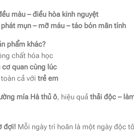
đều màu – điều hòa kinh nguyệt
ái phát mụn – mỡ máu – táo bón mãn tính
sản phẩm khác?
ông chất hóa học
u cơ quan cùng lúc
n toàn cả với
trẻ em
ường mía Hà thủ ô
, hiệu quả
thải độc – là
 đợi!
Mỗi ngày trì hoãn là một ngày độc t