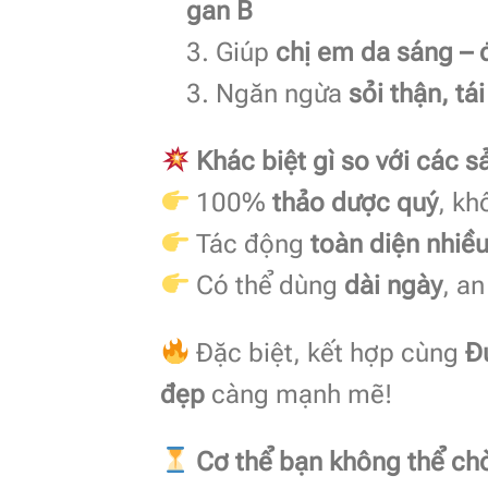
gan B
3. Giúp
chị em da sáng – 
3. Ngăn ngừa
sỏi thận, t
Khác biệt gì so với các 
100%
thảo dược quý
, kh
Tác động
toàn diện nhiề
Có thể dùng
dài ngày
, a
Đặc biệt, kết hợp cùng
Đ
đẹp
càng mạnh mẽ!
Cơ thể bạn không thể chờ