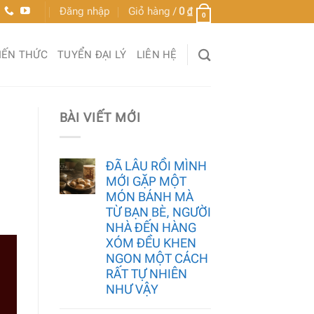
Đăng nhập
Giỏ hàng /
0
₫
0
IẾN THỨC
TUYỂN ĐẠI LÝ
LIÊN HỆ
BÀI VIẾT MỚI
ĐÃ LÂU RỒI MÌNH
MỚI GẶP MỘT
MÓN BÁNH MÀ
TỪ BẠN BÈ, NGƯỜI
NHÀ ĐẾN HÀNG
XÓM ĐỀU KHEN
NGON MỘT CÁCH
RẤT TỰ NHIÊN
NHƯ VẬY