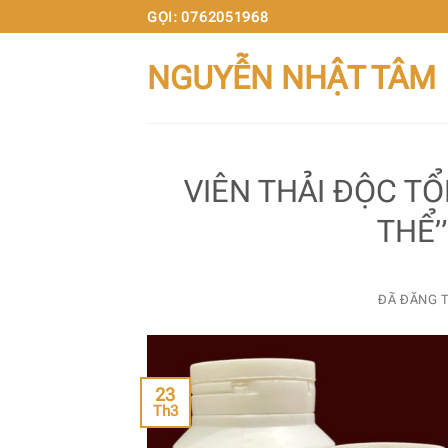
Chuyển
GỌI: 0762051968
đến
NGUYỄN NHẬT TÂM
nội
dung
VIÊN THẢI ĐỘC T
THỂ”
ĐÃ ĐĂNG 
23
Th3