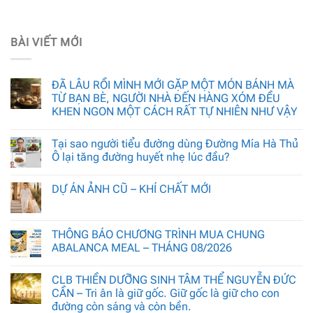
BÀI VIẾT MỚI
ĐÃ LÂU RỒI MÌNH MỚI GẶP MỘT MÓN BÁNH MÀ
TỪ BẠN BÈ, NGƯỜI NHÀ ĐẾN HÀNG XÓM ĐỀU
KHEN NGON MỘT CÁCH RẤT TỰ NHIÊN NHƯ VẬY
Tại sao người tiểu đường dùng Đường Mía Hà Thủ
Ô lại tăng đường huyết nhẹ lúc đầu?
DỰ ÁN ẢNH CŨ – KHÍ CHẤT MỚI
THÔNG BÁO CHƯƠNG TRÌNH MUA CHUNG
ABALANCA MEAL – THÁNG 08/2026
CLB THIỀN DƯỠNG SINH TÂM THỂ NGUYỄN ĐỨC
CẦN – Tri ân là giữ gốc. Giữ gốc là giữ cho con
đường còn sáng và còn bền.