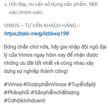
Hỏi đáp, tư vấn sử dụng sản phẩm. Mời
vào nhóm zalo:
VIMOS – TƯ VẤN KHÁCH HÀNG –
https://zalo.me/g/izbbwq198
Đừng chần chừ nữa, hãy gia nhập đội ngũ đại
lý của Vimos ngay hôm nay để nhận được
những ưu đãi tốt nhất và cùng nhau xây
dựng sự nghiệp thành công!
#Vimos #DượcphẩmVimos #Tuyểnđạilý
#Phânphối #Sảnphẩmchấtlượng
#Cơhộikinhdoanh