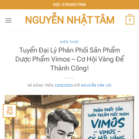
Chuyển
GỌI: 0762051968
đến
NGUYỄN NHẬT TÂM
nội
0
dung
KIẾN THỨC
Tuyển Đại Lý Phân Phối Sản Phẩm
Dược Phẩm Vimos – Cơ Hội Vàng Để
Thành Công!
ĐÃ ĐĂNG TRÊN
22/02/2025
BỞI
NGUYỄN VĂN LỢI
22
Th2