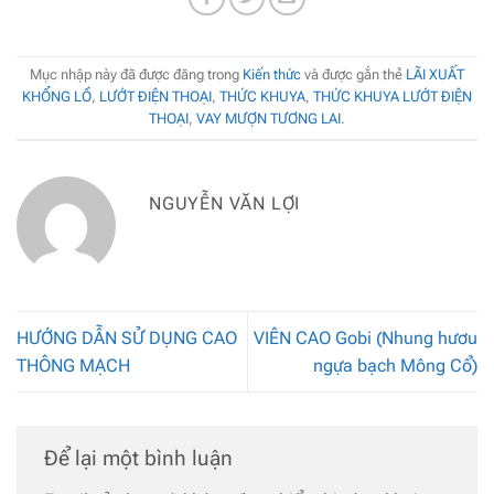
Mục nhập này đã được đăng trong
Kiến thức
và được gắn thẻ
LÃI XUẤT
KHỔNG LỒ
,
LƯỚT ĐIỆN THOẠI
,
THỨC KHUYA
,
THỨC KHUYA LƯỚT ĐIỆN
THOẠI
,
VAY MƯỢN TƯƠNG LAI
.
NGUYỄN VĂN LỢI
HƯỚNG DẪN SỬ DỤNG CAO
VIÊN CAO Gobi (Nhung hươu
THÔNG MẠCH
ngựa bạch Mông Cổ)
Để lại một bình luận