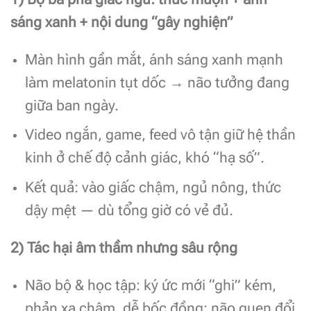
sáng xanh + nội dung “gây nghiện”
Màn hình gần mắt, ánh sáng xanh mạnh
làm melatonin tụt dốc → não tưởng đang
giữa ban ngày.
Video ngắn, game, feed vô tận giữ hệ thần
kinh ở chế độ cảnh giác, khó “hạ số”.
Kết quả: vào giấc chậm, ngủ nông, thức
dậy mệt — dù tổng giờ có vẻ đủ.
2) Tác hại âm thầm nhưng sâu rộng
Não bộ & học tập: ký ức mới “ghi” kém,
phản xạ chậm, dễ bốc đồng; não quen đổi