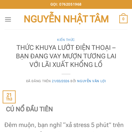
Chuyển
GỌI: 0762051968
đến
NGUYỄN NHẬT TÂM
nội
0
dung
KIẾN THỨC
THỨC KHUYA LƯỚT ĐIỆN THOẠI –
BẠN ĐANG VAY MƯỢN TƯƠNG LAI
VỚI LÃI XUẤT KHỔNG LỒ
ĐÃ ĐĂNG TRÊN
21/03/2026
BỞI
NGUYỄN VĂN LỢI
21
Th3
CÚ NỔ ĐẦU TIÊN
Đêm muộn, bạn nghĩ “xả stress 5 phút” trên