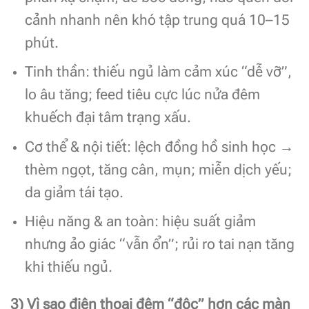
cảnh nhanh nên khó tập trung quá 10–15
phút.
Tinh thần: thiếu ngủ làm cảm xúc “dễ vỡ”,
lo âu tăng; feed tiêu cực lúc nửa đêm
khuếch đại tâm trạng xấu.
Cơ thể & nội tiết: lệch đồng hồ sinh học →
thèm ngọt, tăng cân, mụn; miễn dịch yếu;
da giảm tái tạo.
Hiệu năng & an toàn: hiệu suất giảm
nhưng ảo giác “vẫn ổn”; rủi ro tai nạn tăng
khi thiếu ngủ.
3) Vì sao điện thoại đêm “độc” hơn các màn