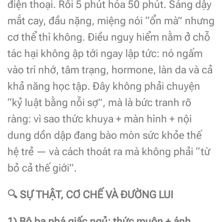
điện thoại. Rồi 5 phút hóa 50 phút. Sáng dậy
mắt cay, đầu nặng, miệng nói “ổn mà” nhưng
cơ thể thì không. Điều nguy hiểm nằm ở chỗ
tác hại không ập tới ngay lập tức: nó ngấm
vào trí nhớ, tâm trạng, hormone, làn da và cả
khả năng học tập. Đây không phải chuyện
“kỷ luật bằng nỗi sợ”, mà là bức tranh rõ
ràng: vì sao thức khuya + màn hình + nội
dung dồn dập đang bào mòn sức khỏe thế
hệ trẻ — và cách thoát ra mà không phải “từ
bỏ cả thế giới”.
🔍
SỰ THẬT, CƠ CHẾ VÀ ĐƯỜNG LUI
1) Bộ ba phá giấc ngủ: thức muộn + ánh