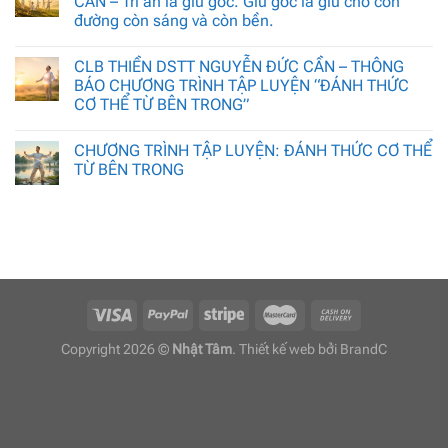
CẦN – Tri ân là giữ gốc. Giữ gốc là giữ cho con
đường còn sáng và còn bền.
CLB THIỀN DSTT NGUYỄN ĐỨC CẦN – THÔNG
BÁO CHƯƠNG TRÌNH TẬP LUYỆN “ĐÁNH THỨC
CƠ THỂ TỪ BÊN TRONG”
CHƯƠNG TRÌNH TẬP LUYỆN: ĐÁNH THỨC CƠ THỂ
TỪ BÊN TRONG
Copyright 2026 ©
Nhật Tâm
. Thiết kế web bởi
BrandC