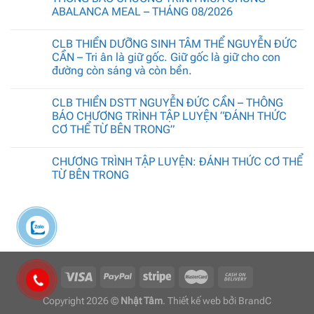
ABALANCA MEAL – THÁNG 08/2026
CLB THIỀN DƯỠNG SINH TÂM THỂ NGUYỄN ĐỨC
CẦN – Tri ân là giữ gốc. Giữ gốc là giữ cho con
đường còn sáng và còn bền.
CLB THIỀN DSTT NGUYỄN ĐỨC CẦN – THÔNG
BÁO CHƯƠNG TRÌNH TẬP LUYỆN “ĐÁNH THỨC
CƠ THỂ TỪ BÊN TRONG”
CHƯƠNG TRÌNH TẬP LUYỆN: ĐÁNH THỨC CƠ THỂ
TỪ BÊN TRONG
Copyright 2026 ©
Nhật Tâm
. Thiết kế web bởi
BrandC