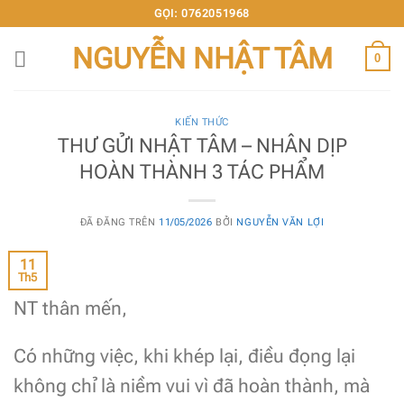
Chuyển
GỌI: 0762051968
đến
NGUYỄN NHẬT TÂM
nội
0
dung
KIẾN THỨC
THƯ GỬI NHẬT TÂM – NHÂN DỊP
HOÀN THÀNH 3 TÁC PHẨM
ĐÃ ĐĂNG TRÊN
11/05/2026
BỞI
NGUYỄN VĂN LỢI
11
Th5
NT thân mến,
Có những việc, khi khép lại, điều đọng lại
không chỉ là niềm vui vì đã hoàn thành, mà