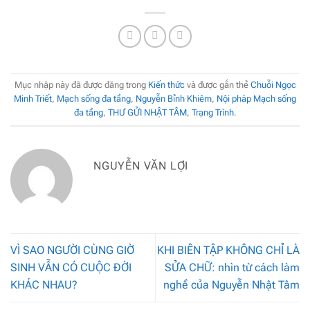
Mục nhập này đã được đăng trong
Kiến thức
và được gắn thẻ
Chuỗi Ngọc
Minh Triết
,
Mạch sống đa tầng
,
Nguyễn Bỉnh Khiêm
,
Nội pháp Mạch sống
đa tầng
,
THƯ GỬI NHẬT TÂM
,
Trạng Trình
.
NGUYỄN VĂN LỢI
VÌ SAO NGƯỜI CÙNG GIỜ
KHI BIÊN TẬP KHÔNG CHỈ LÀ
SINH VẪN CÓ CUỘC ĐỜI
SỬA CHỮ: nhìn từ cách làm
KHÁC NHAU?
nghề của Nguyễn Nhật Tâm