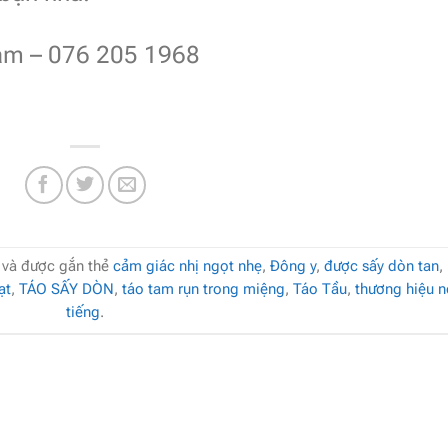
âm – 076 205 1968
và được gắn thẻ
cảm giác nhị ngọt nhẹ
,
Đông y
,
được sấy dòn tan
,
ạt
,
TÁO SẤY DÒN
,
táo tam rụn trong miệng
,
Táo Tầu
,
thương hiệu n
tiếng
.