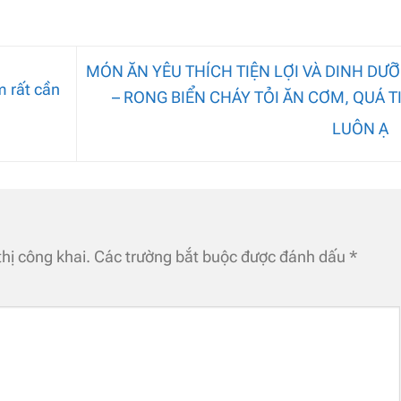
MÓN ĂN YÊU THÍCH TIỆN LỢI VÀ DINH DƯ
 rất cần
– RONG BIỂN CHÁY TỎI ĂN CƠM, QUÁ T
LUÔN Ạ
hị công khai.
Các trường bắt buộc được đánh dấu
*