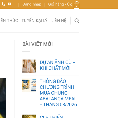
Đăng nhập
Giỏ hàng /
0
₫
0
IẾN THỨC
TUYỂN ĐẠI LÝ
LIÊN HỆ
BÀI VIẾT MỚI
DỰ ÁN ẢNH CŨ –
KHÍ CHẤT MỚI
THÔNG BÁO
CHƯƠNG TRÌNH
MUA CHUNG
ABALANCA MEAL
– THÁNG 08/2026
CLB THIỀN