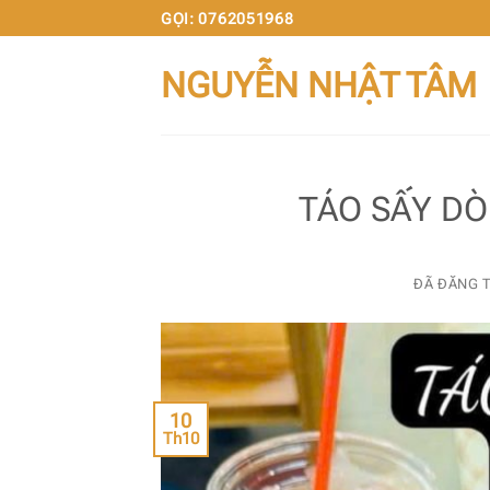
Chuyển
GỌI: 0762051968
đến
NGUYỄN NHẬT TÂM
nội
dung
TÁO SẤY DÒN
ĐÃ ĐĂNG 
10
Th10