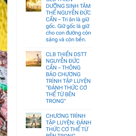
DƯỠNG SINH TÂM
THỂ NGUYỄN ĐỨC
CẦN – Tri ân là giữ
gốc. Giữ gốc là giữ
cho con đường còn
sáng và còn bền.
CLB THIỀN DSTT
NGUYỄN ĐỨC
CẦN – THÔNG
BÁO CHƯƠNG
TRÌNH TẬP LUYỆN
“ĐÁNH THỨC CƠ
THỂ TỪ BÊN
TRONG”
CHƯƠNG TRÌNH
TẬP LUYỆN: ĐÁNH
THỨC CƠ THỂ TỪ
BÊN TRONG