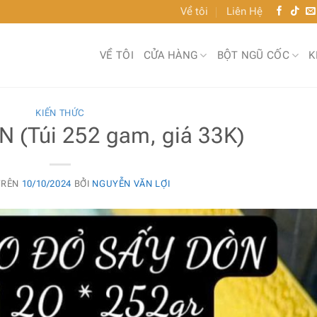
Về tôi
Liên Hệ
VỀ TÔI
CỬA HÀNG
BỘT NGŨ CỐC
K
KIẾN THỨC
 (Túi 252 gam, giá 33K)
TRÊN
10/10/2024
BỞI
NGUYỄN VĂN LỢI