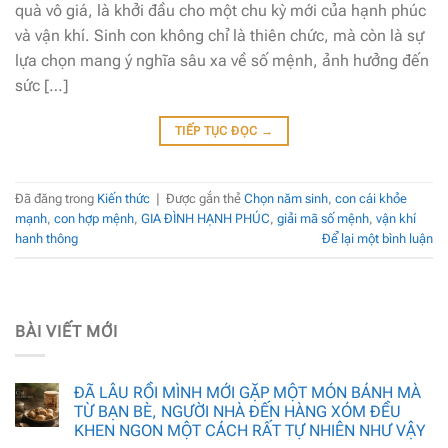
quà vô giá, là khởi đầu cho một chu kỳ mới của hạnh phúc
và vận khí. Sinh con không chỉ là thiên chức, mà còn là sự
lựa chọn mang ý nghĩa sâu xa về số mệnh, ảnh hưởng đến
sức […]
TIẾP TỤC ĐỌC
→
Đã đăng trong
Kiến thức
|
Được gắn thẻ
Chọn năm sinh
,
con cái khỏe
mạnh
,
con hợp mệnh
,
GIA ĐÌNH HẠNH PHÚC
,
giải mã số mệnh
,
vận khí
hanh thông
Để lại một bình luận
BÀI VIẾT MỚI
ĐÃ LÂU RỒI MÌNH MỚI GẶP MỘT MÓN BÁNH MÀ
TỪ BẠN BÈ, NGƯỜI NHÀ ĐẾN HÀNG XÓM ĐỀU
KHEN NGON MỘT CÁCH RẤT TỰ NHIÊN NHƯ VẬY