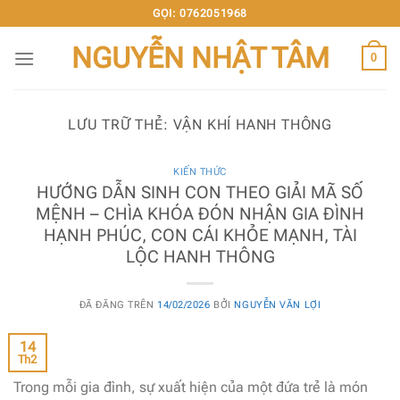
Chuyển
GỌI: 0762051968
đến
NGUYỄN NHẬT TÂM
nội
0
dung
LƯU TRỮ THẺ:
VẬN KHÍ HANH THÔNG
KIẾN THỨC
HƯỚNG DẪN SINH CON THEO GIẢI MÃ SỐ
MỆNH – CHÌA KHÓA ĐÓN NHẬN GIA ĐÌNH
HẠNH PHÚC, CON CÁI KHỎE MẠNH, TÀI
LỘC HANH THÔNG
ĐÃ ĐĂNG TRÊN
14/02/2026
BỞI
NGUYỄN VĂN LỢI
14
Th2
Trong mỗi gia đình, sự xuất hiện của một đứa trẻ là món