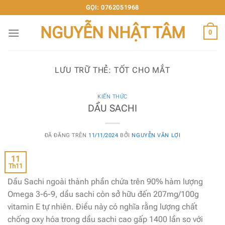
Chuyển
GỌI: 0762051968
đến
NGUYỄN NHẬT TÂM
nội
0
dung
LƯU TRỮ THẺ:
TỐT CHO MẮT
KIẾN THỨC
DẦU SACHI
ĐÃ ĐĂNG TRÊN
11/11/2024
BỞI
NGUYỄN VĂN LỢI
11
Th11
Dầu Sachi ngoài thành phần chứa trên 90% hàm lượng
Omega 3-6-9, dầu sachi còn sở hữu đến 207mg/100g
vitamin E tự nhiên. Điều này có nghĩa rằng lượng chất
chống oxy hóa trong dầu sachi cao gấp 1400 lần so với