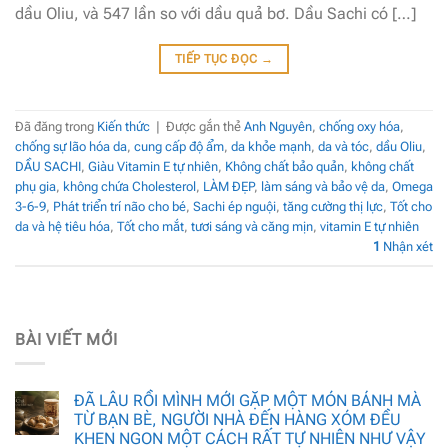
dầu Oliu, và 547 lần so với dầu quả bơ. Dầu Sachi có […]
TIẾP TỤC ĐỌC
→
Đã đăng trong
Kiến thức
|
Được gắn thẻ
Anh Nguyên
,
chống oxy hóa
,
chống sự lão hóa da
,
cung cấp độ ẩm
,
da khỏe mạnh
,
da và tóc
,
dầu Oliu
,
DẦU SACHI
,
Giàu Vitamin E tự nhiên
,
Không chất bảo quản
,
không chất
phụ gia
,
không chứa Cholesterol
,
LÀM ĐẸP
,
làm sáng và bảo vệ da
,
Omega
3-6-9
,
Phát triển trí não cho bé
,
Sachi ép nguội
,
tăng cường thị lực
,
Tốt cho
da và hệ tiêu hóa
,
Tốt cho mắt
,
tươi sáng và căng mịn
,
vitamin E tự nhiên
1
Nhận xét
BÀI VIẾT MỚI
ĐÃ LÂU RỒI MÌNH MỚI GẶP MỘT MÓN BÁNH MÀ
TỪ BẠN BÈ, NGƯỜI NHÀ ĐẾN HÀNG XÓM ĐỀU
KHEN NGON MỘT CÁCH RẤT TỰ NHIÊN NHƯ VẬY