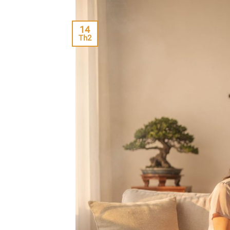
14
Th2