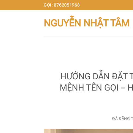
Chuyển
GỌI: 0762051968
đến
NGUYỄN NHẬT TÂM
nội
dung
HƯỚNG DẪN ĐẶT T
MỆNH TÊN GỌI – 
ĐÃ ĐĂNG 