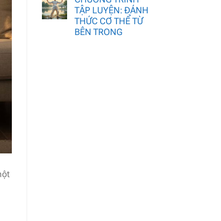
TẬP LUYỆN: ĐÁNH
THỨC CƠ THỂ TỪ
BÊN TRONG
một
g