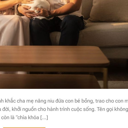
ảnh khắc cha mẹ nâng niu đứa con bé bỏng, trao cho con 
u đời, khởi nguồn cho hành trình cuộc sống. Tên gọi khôn
 còn là “chìa khóa […]