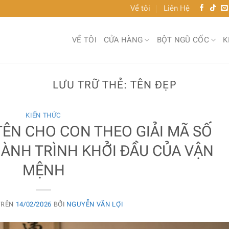
Về tôi
Liên Hệ
VỀ TÔI
CỬA HÀNG
BỘT NGŨ CỐC
K
LƯU TRỮ THẺ:
TÊN ĐẸP
KIẾN THỨC
ÊN CHO CON THEO GIẢI MÃ SỐ
HÀNH TRÌNH KHỞI ĐẦU CỦA VẬN
MỆNH
TRÊN
14/02/2026
BỞI
NGUYỄN VĂN LỢI