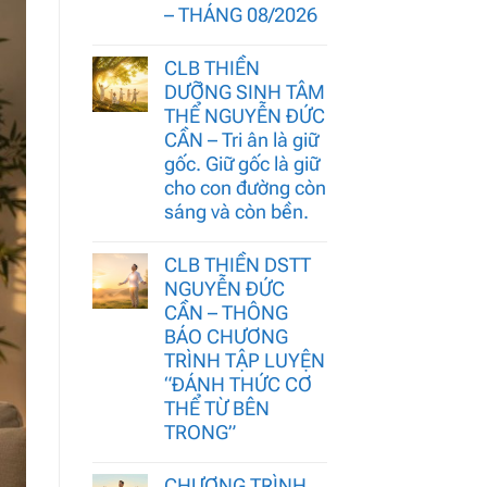
– THÁNG 08/2026
CLB THIỀN
DƯỠNG SINH TÂM
THỂ NGUYỄN ĐỨC
CẦN – Tri ân là giữ
gốc. Giữ gốc là giữ
cho con đường còn
sáng và còn bền.
CLB THIỀN DSTT
NGUYỄN ĐỨC
CẦN – THÔNG
BÁO CHƯƠNG
TRÌNH TẬP LUYỆN
“ĐÁNH THỨC CƠ
THỂ TỪ BÊN
TRONG”
CHƯƠNG TRÌNH