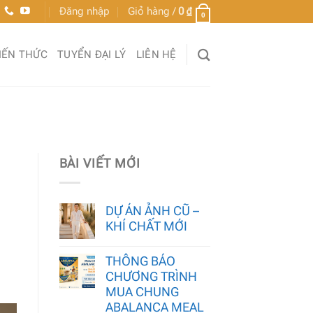
Đăng nhập
Giỏ hàng /
0
₫
0
IẾN THỨC
TUYỂN ĐẠI LÝ
LIÊN HỆ
BÀI VIẾT MỚI
DỰ ÁN ẢNH CŨ –
KHÍ CHẤT MỚI
THÔNG BÁO
CHƯƠNG TRÌNH
MUA CHUNG
ABALANCA MEAL