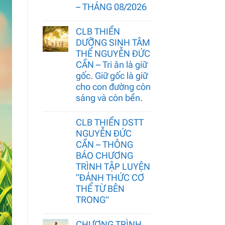
– THÁNG 08/2026
CLB THIỀN
DƯỠNG SINH TÂM
THỂ NGUYỄN ĐỨC
CẦN – Tri ân là giữ
gốc. Giữ gốc là giữ
cho con đường còn
sáng và còn bền.
CLB THIỀN DSTT
NGUYỄN ĐỨC
CẦN – THÔNG
BÁO CHƯƠNG
TRÌNH TẬP LUYỆN
“ĐÁNH THỨC CƠ
THỂ TỪ BÊN
TRONG”
CHƯƠNG TRÌNH