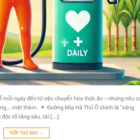
 mỗi ngày đến từ việc chuyển hóa thức ăn – nhưng nếu c
 cũng… mệt thêm.
Đường Mía Hà Thủ Ô chính là “xăng
độc tố tầng sâu, tái […]
TIẾP TỤC ĐỌC
→