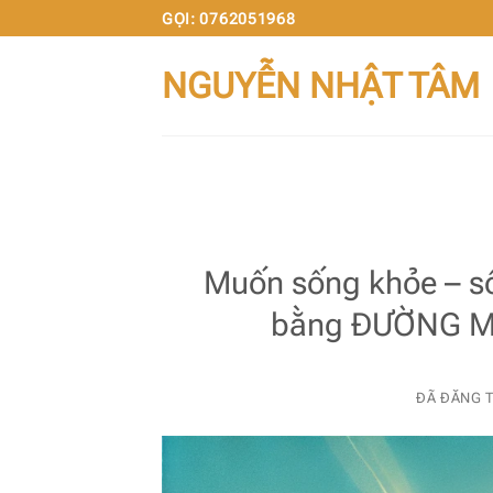
Chuyển
GỌI: 0762051968
đến
NGUYỄN NHẬT TÂM
nội
dung
Muốn sống khỏe – số
bằng ĐƯỜNG MÍ
ĐÃ ĐĂNG 