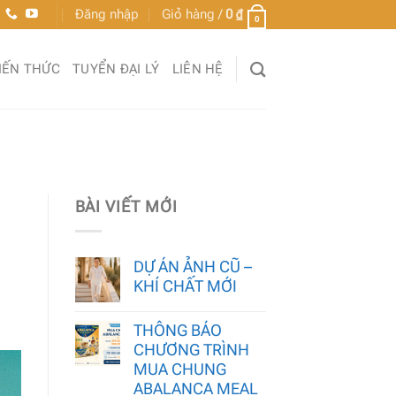
Đăng nhập
Giỏ hàng /
0
₫
0
IẾN THỨC
TUYỂN ĐẠI LÝ
LIÊN HỆ
BÀI VIẾT MỚI
DỰ ÁN ẢNH CŨ –
KHÍ CHẤT MỚI
THÔNG BÁO
CHƯƠNG TRÌNH
MUA CHUNG
ABALANCA MEAL