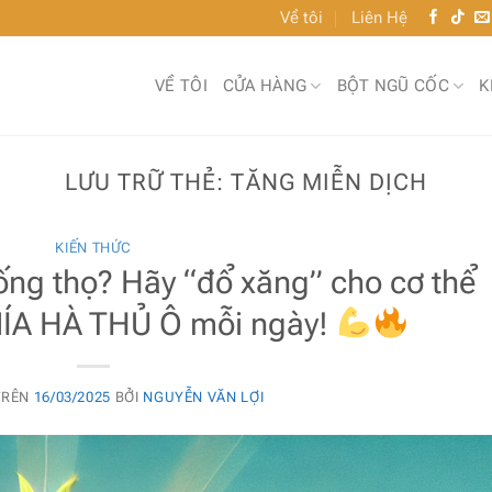
Về tôi
Liên Hệ
VỀ TÔI
CỬA HÀNG
BỘT NGŨ CỐC
K
LƯU TRỮ THẺ:
TĂNG MIỄN DỊCH
KIẾN THỨC
ng thọ? Hãy “đổ xăng” cho cơ thể
A HÀ THỦ Ô mỗi ngày!
TRÊN
16/03/2025
BỞI
NGUYỄN VĂN LỢI