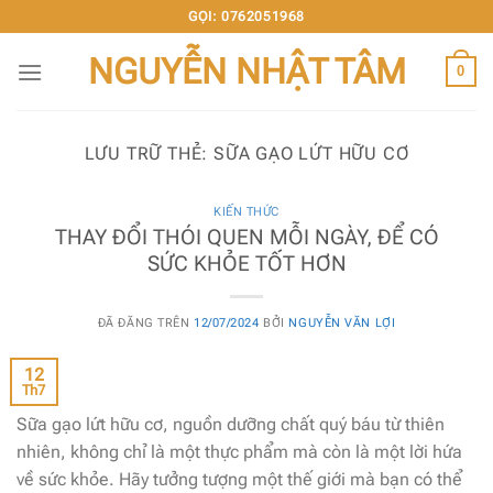
Chuyển
GỌI: 0762051968
đến
NGUYỄN NHẬT TÂM
nội
0
dung
LƯU TRỮ THẺ:
SỮA GẠO LỨT HỮU CƠ
KIẾN THỨC
THAY ĐỔI THÓI QUEN MỖI NGÀY, ĐỂ CÓ
SỨC KHỎE TỐT HƠN
ĐÃ ĐĂNG TRÊN
12/07/2024
BỞI
NGUYỄN VĂN LỢI
12
Th7
Sữa gạo lứt hữu cơ, nguồn dưỡng chất quý báu từ thiên
nhiên, không chỉ là một thực phẩm mà còn là một lời hứa
về sức khỏe. Hãy tưởng tượng một thế giới mà bạn có thể