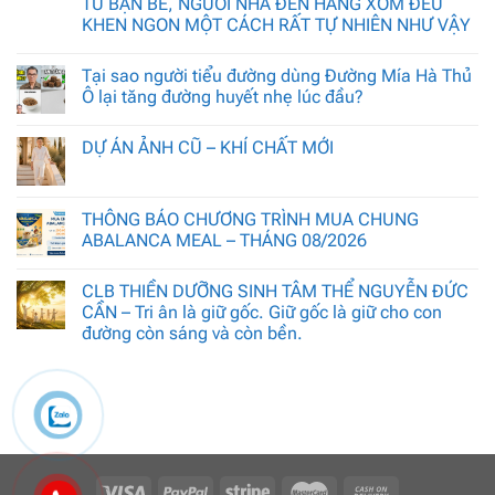
TỪ BẠN BÈ, NGƯỜI NHÀ ĐẾN HÀNG XÓM ĐỀU
KHEN NGON MỘT CÁCH RẤT TỰ NHIÊN NHƯ VẬY
Tại sao người tiểu đường dùng Đường Mía Hà Thủ
Ô lại tăng đường huyết nhẹ lúc đầu?
DỰ ÁN ẢNH CŨ – KHÍ CHẤT MỚI
THÔNG BÁO CHƯƠNG TRÌNH MUA CHUNG
ABALANCA MEAL – THÁNG 08/2026
CLB THIỀN DƯỠNG SINH TÂM THỂ NGUYỄN ĐỨC
CẦN – Tri ân là giữ gốc. Giữ gốc là giữ cho con
đường còn sáng và còn bền.