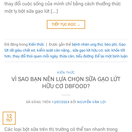
thay đổi cuộc sống của mình chỉ bằng cách thưởng thức
một ly bột sữa gạo lứt […]
TIẾP TỤC ĐỌC
→
Đã đăng trong
Kiến thức
|
Được gắn thẻ
bệnh nhân ung thư
,
béo phì
,
Gạo
lứt rất giàu chất xơ
,
kiểm soát cân nặng.
,
sữa gạo lứt hữu cơ
,
sức khỏe tốt
hơn
,
thay đổi thói quen mỗi ngày
,
thừa cân
,
tiểu đường
Để lại một bình luận
KIẾN THỨC
VÌ SAO BẠN NÊN LỰA CHỌN SỮA GẠO LỨT
HỮU CƠ DBFOOD?
ĐÃ ĐĂNG TRÊN
12/07/2024
BỞI
NGUYỄN VĂN LỢI
12
Th7
Các loại bột sữa trên thị trường có thể tan nhanh trong