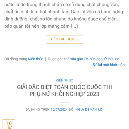
nước là do trong thành phần có sử dụng chất chống vón,
chất ổn định làm bột nhanh tan. Gạo lứt vốn có hàm lượng
dịnh dưỡng, chất xơ lớn nhưng do không được chế biến,
bảo quản tốt nên lớp màng cám […]
TIẾP TỤC ĐỌC
→
Đã đăng trong
Kiến thức
|
Được gắn thẻ
sữa gạo lứt
,
sữa gạo lứt hữu cơ
Để lại một bình luận
KIẾN THỨC
GIẢI ĐẶC BIỆT TOÀN QUỐC CUỘC THI
PHỤ NỮ KHỞI NGHIỆP 2023
ĐÃ ĐĂNG TRÊN
10/07/2024
BỞI
NGUYỄN VĂN LỢI
10
Th7