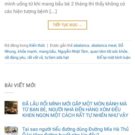
mình uống từ khi mang bầu bé 2 tháng thì thấy không có
các hiện tượng bệnh […]
TIẾP TỤC ĐỌC
→
Đã đăng trong
Kiến thức
|
Được gắn thẻ
abalanca
,
abalanca meal
,
Đỗ
Nhung
,
khỏe mạnh
,
mang bầu
,
Nguyễn Nhật Tâm
,
quan tâm tới sức khỏe
,
rất đáng yêu
,
rất vất vả
,
tự làm sữa hạt
Để lại một bình luận
BÀI VIẾT MỚI
ĐÃ LÂU RỒI MÌNH MỚI GẶP MỘT MÓN BÁNH MÀ
TỪ BẠN BÈ, NGƯỜI NHÀ ĐẾN HÀNG XÓM ĐỀU
KHEN NGON MỘT CÁCH RẤT TỰ NHIÊN NHƯ VẬY
Tại sao người tiểu đường dùng Đường Mía Hà Thủ
Ô lại tăng đường huyết nhẹ lúc đầu?