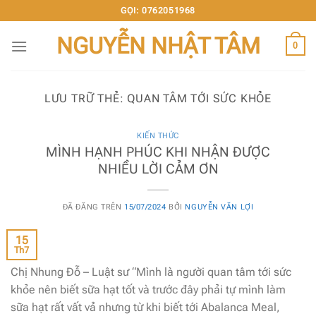
Chuyển
GỌI: 0762051968
đến
NGUYỄN NHẬT TÂM
nội
0
dung
LƯU TRỮ THẺ:
QUAN TÂM TỚI SỨC KHỎE
KIẾN THỨC
MÌNH HẠNH PHÚC KHI NHẬN ĐƯỢC
NHIỀU LỜI CẢM ƠN
ĐÃ ĐĂNG TRÊN
15/07/2024
BỞI
NGUYỄN VĂN LỢI
15
Th7
Chị Nhung Đỗ – Luật sư “Mình là người quan tâm tới sức
khỏe nên biết sữa hạt tốt và trước đây phải tự mình làm
sữa hạt rất vất vả nhưng từ khi biết tới Abalanca Meal,