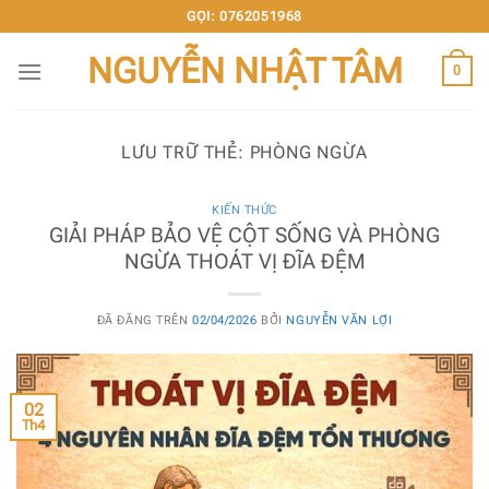
Chuyển
GỌI: 0762051968
đến
NGUYỄN NHẬT TÂM
nội
0
dung
LƯU TRỮ THẺ:
PHÒNG NGỪA
KIẾN THỨC
GIẢI PHÁP BẢO VỆ CỘT SỐNG VÀ PHÒNG
NGỪA THOÁT VỊ ĐĨA ĐỆM
ĐÃ ĐĂNG TRÊN
02/04/2026
BỞI
NGUYỄN VĂN LỢI
02
Th4