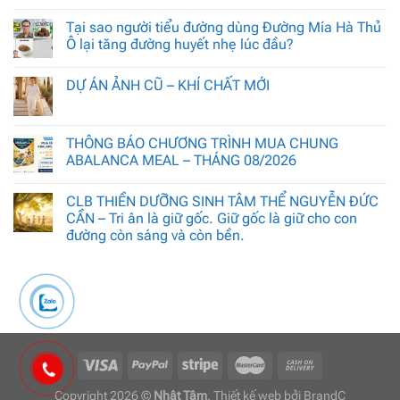
Tại sao người tiểu đường dùng Đường Mía Hà Thủ
Ô lại tăng đường huyết nhẹ lúc đầu?
DỰ ÁN ẢNH CŨ – KHÍ CHẤT MỚI
THÔNG BÁO CHƯƠNG TRÌNH MUA CHUNG
ABALANCA MEAL – THÁNG 08/2026
CLB THIỀN DƯỠNG SINH TÂM THỂ NGUYỄN ĐỨC
CẦN – Tri ân là giữ gốc. Giữ gốc là giữ cho con
đường còn sáng và còn bền.
Copyright 2026 ©
Nhật Tâm
. Thiết kế web bởi
BrandC