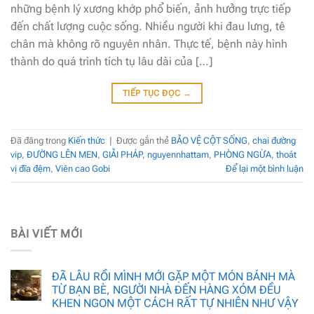
những bệnh lý xương khớp phổ biến, ảnh hưởng trực tiếp
đến chất lượng cuộc sống. Nhiều người khi đau lưng, tê
chân mà không rõ nguyên nhân. Thực tế, bệnh này hình
thành do quá trình tích tụ lâu dài của […]
TIẾP TỤC ĐỌC
→
Đã đăng trong
Kiến thức
|
Được gắn thẻ
BẢO VỆ CỘT SỐNG
,
chai đường
vip
,
ĐƯỜNG LÊN MEN
,
GIẢI PHÁP
,
nguyennhattam
,
PHÒNG NGỪA
,
thoát
vị đĩa đệm
,
Viên cao Gobi
Để lại một bình luận
BÀI VIẾT MỚI
ĐÃ LÂU RỒI MÌNH MỚI GẶP MỘT MÓN BÁNH MÀ
TỪ BẠN BÈ, NGƯỜI NHÀ ĐẾN HÀNG XÓM ĐỀU
KHEN NGON MỘT CÁCH RẤT TỰ NHIÊN NHƯ VẬY