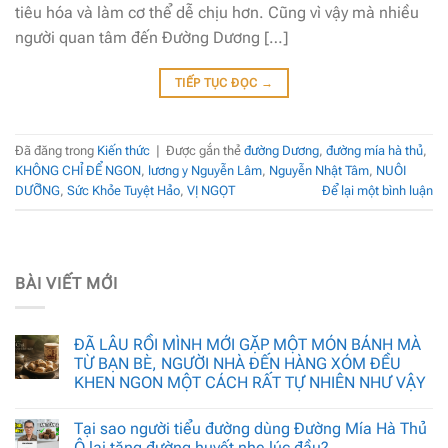
tiêu hóa và làm cơ thể dễ chịu hơn. Cũng vì vậy mà nhiều
người quan tâm đến Đường Dương […]
TIẾP TỤC ĐỌC
→
Đã đăng trong
Kiến thức
|
Được gắn thẻ
đường Dương
,
đường mía hà thủ
,
KHÔNG CHỈ ĐỂ NGON
,
lương y Nguyễn Lâm
,
Nguyễn Nhật Tâm
,
NUÔI
DƯỠNG
,
Sức Khỏe Tuyệt Hảo
,
VỊ NGỌT
Để lại một bình luận
BÀI VIẾT MỚI
ĐÃ LÂU RỒI MÌNH MỚI GẶP MỘT MÓN BÁNH MÀ
TỪ BẠN BÈ, NGƯỜI NHÀ ĐẾN HÀNG XÓM ĐỀU
KHEN NGON MỘT CÁCH RẤT TỰ NHIÊN NHƯ VẬY
Tại sao người tiểu đường dùng Đường Mía Hà Thủ
Ô lại tăng đường huyết nhẹ lúc đầu?