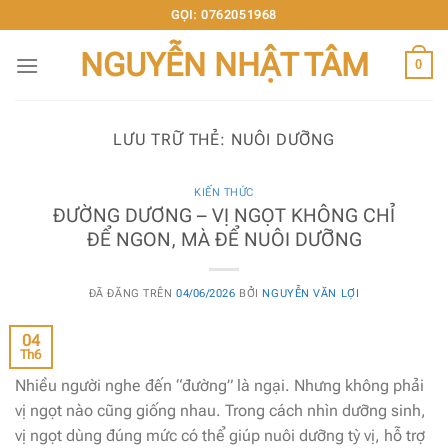
Chuyển
GỌI: 0762051968
đến
NGUYỄN NHẬT TÂM
nội
0
dung
LƯU TRỮ THẺ:
NUÔI DƯỠNG
KIẾN THỨC
ĐƯỜNG DƯƠNG – VỊ NGỌT KHÔNG CHỈ
ĐỂ NGON, MÀ ĐỂ NUÔI DƯỠNG
ĐÃ ĐĂNG TRÊN
04/06/2026
BỞI
NGUYỄN VĂN LỢI
04
Th6
Nhiều người nghe đến “đường” là ngại. Nhưng không phải
vị ngọt nào cũng giống nhau. Trong cách nhìn dưỡng sinh,
vị ngọt dùng đúng mức có thể giúp nuôi dưỡng tỳ vị, hỗ trợ