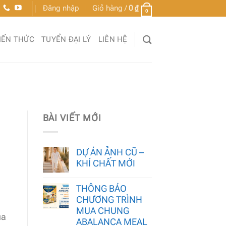
Đăng nhập
Giỏ hàng /
0
₫
0
IẾN THỨC
TUYỂN ĐẠI LÝ
LIÊN HỆ
BÀI VIẾT MỚI
DỰ ÁN ẢNH CŨ –
KHÍ CHẤT MỚI
THÔNG BÁO
CHƯƠNG TRÌNH
MUA CHUNG
ua
ABALANCA MEAL