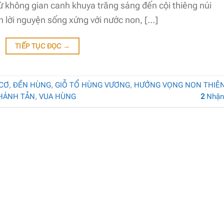
Từ không gian canh khuya trăng sáng đến cội thiêng núi
n lời nguyện sống xứng với nước non, […]
TIẾP TỤC ĐỌC
→
 CƠ
,
ĐỀN HÙNG
,
GIỖ TỔ HÙNG VƯƠNG
,
HƯỚNG VỌNG NON THIÊ
HÁNH TẢN
,
VUA HÙNG
2
Nhận 