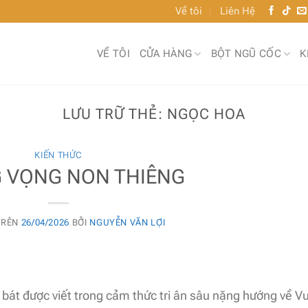
Về tôi
Liên Hệ
VỀ TÔI
CỬA HÀNG
BỘT NGŨ CỐC
K
LƯU TRỮ THẺ:
NGỌC HOA
KIẾN THỨC
 VỌNG NON THIÊNG
TRÊN
26/04/2026
BỞI
NGUYỄN VĂN LỢI
 bát được viết trong cảm thức tri ân sâu nặng hướng về V