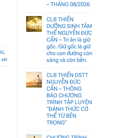
– THÁNG 08/2026
CLB THIỀN
DƯỠNG SINH TÂM
THỂ NGUYỄN ĐỨC
CẦN – Tri ân là giữ
gốc. Giữ gốc là giữ
NG
,
cho con đường còn
xét
sáng và còn bền.
CLB THIỀN DSTT
NGUYỄN ĐỨC
CẦN – THÔNG
BÁO CHƯƠNG
TRÌNH TẬP LUYỆN
“ĐÁNH THỨC CƠ
THỂ TỪ BÊN
TRONG”
CHƯƠNG TRÌNH