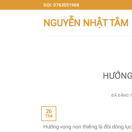
Chuyển
GỌI: 0762051968
đến
NGUYỄN NHẬT TÂM
nội
dung
HƯỚNG
ĐÃ ĐĂNG 
26
Th4
Hướng vọng non thiêng là đôi dòng lục